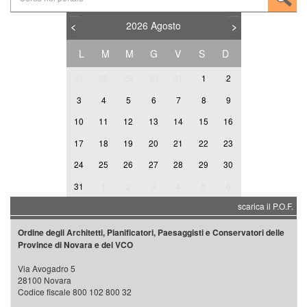
2026
Agosto
<
>
L
M
M
G
V
S
D
27
28
29
30
31
1
2
3
4
5
6
7
8
9
10
11
12
13
14
15
16
17
18
19
20
21
22
23
24
25
26
27
28
29
30
31
1
2
3
4
5
6
scarica il P.O.F.
Ordine degli Architetti, Pianificatori, Paesaggisti e Conservatori delle
Province di Novara e del VCO
Via Avogadro 5
28100 Novara
Codice fiscale 800 102 800 32