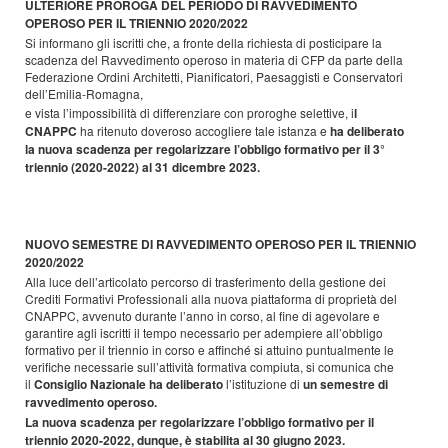
ULTERIORE PROROGA DEL PERIODO DI RAVVEDIMENTO
OPEROSO PER IL TRIENNIO 2020/2022
Si informano gli iscritti che, a fronte della richiesta di posticipare la
scadenza del Ravvedimento operoso in materia di CFP da parte della
Federazione Ordini Architetti, Pianificatori, Paesaggisti e Conservatori
dell’Emilia-Romagna,
e vista l’impossibilità di differenziare con proroghe selettive, i
l
CNAPPC
ha ritenuto doveroso accogliere tale istanza e
ha
deliberato
la nuova scadenza per regolarizzare l’obbligo formativo per il 3°
triennio (2020-2022)
al 31 dicembre 2023.
NUOVO SEMESTRE DI RAVVEDIMENTO OPEROSO PER IL TRIENNIO
2020/2022
Alla luce dell’articolato percorso di trasferimento della gestione dei
Crediti Formativi Professionali alla nuova piattaforma di proprietà del
CNAPPC, avvenuto durante l’anno in corso, al fine di agevolare e
garantire agli iscritti il tempo necessario per adempiere all’obbligo
formativo per il triennio in corso e affinché si attuino puntualmente le
verifiche necessarie sull’attività formativa compiuta, si comunica che
il
Consiglio Nazionale ha deliberato
l’istituzione di
un semestre di
ravvedimento operoso.
La nuova scadenza per regolarizzare l’obbligo formativo per il
triennio 2020-2022, dunque, è stabilita al 30 giugno 2023.