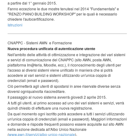
a partire dal 1° gennaio 2015.
Fanno eccezione le due mostre tenutesi nel 2014 "Fundamentals" e
"RENZO PIANO BUILDING WORKSHOP" per le quali è necessario
chiedere l'autocertificazione.
Istruzioni
CNAPPC - Sistemi AWN e Formazione
Nuova procedura unificata di autenticazione utente
Nell'ambito delle attività di ottimizzazione e integrazione dei vari sistemi
e servizi di comunicazione del CNAPPC (sito AWN, posta AWN,
piattaforma Im@teria, Moodle, ecc.), il riconoscimento degli utenti per
l'acceso ai diversi sistemi viene unificato in maniera che si potrà
accedere ai vari servizi e sistemi utilizzando un'unica coppia di
credenziali (email e password).
Ciò permetterà agli utenti di spostarsi in aree riservate diverse senza
doversi ogniqualvolta riaccreditare.
Il passaggio al nuovo sistema avverrà giovedì 2 aprile 2015.
A tutti gli utenti, al primo accesso ad uno dei vari sistemi e servizi, verrà
quindi chiesto di effettuare una nuova registrazione.
Da quel momento ogni iscritto potrà accedere a tutti i servizi utilizzando
un'unica coppia di credenziali (email e password). Maggiori informazioni
e domande e risposte frequenti possono essere acquisite sul sito AWN
nella sezione dedicata all'Albo Unico Nazionale
(
www.awn.it/servizi/albo-unico-nazionale
).