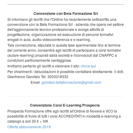
Convenzione con Beta Formazione Srl
Si informano gli Iscritti che l'Ordine ha recentemente sottoscritto una
convenzione con la Beta Formazione Srl - azienda che opera nel settore
dell'aggiornamento tecnico-professionale e svolge attività di
progettazione, organizzazione ed esecuzione di percorsi formativi
erogati in aula, audio videoconferenza e e-learning.
Tale convenzione, stipulata in questa fase sperimentale fino al termine
del corrente anno, consentirà agli iscritti di partecipare a corsi formativi
(aula/e-learning) proposti dalla società e riconosciuti dal CNAPPC a
condizioni particolarmente vantaggiose.
Invitiamo pertanto gli iscritti a visionare il sito:
clicca qui
Per chiarimenti / delucidazioni è possibile contattare direttamente il dott.
Gianfranco Garofalo Tel. 3203318332
Email
garofalo.betaformazione@gmail.com
Convenzione Corsi E-Learning Prospecta
Prospecta Formazione offre agli iscritti all'Ordine di Novara e VCO la
possibilità di fruire di tutti i corsi ACCREDITATI in modalità e-learning a
catalogo a soli 30 € + IVA
Offerta abbonamento 2019