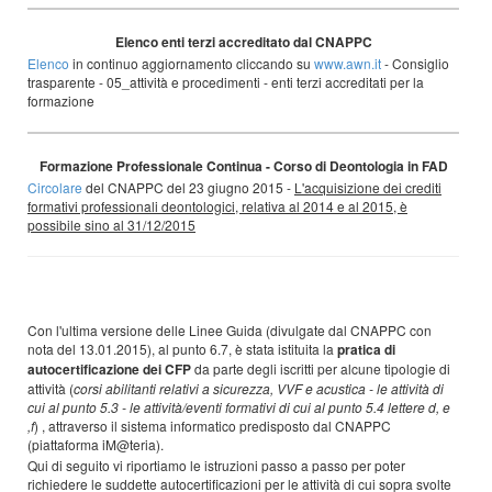
Elenco enti terzi accreditato dal CNAPPC
Elenco
in continuo aggiornamento cliccando su
www.awn.it
- Consiglio
trasparente - 05_attività e procedimenti - enti terzi accreditati per la
formazione
Formazione Professionale Continua - Corso di Deontologia in FAD
Circolare
del CNAPPC del 23 giugno 2015 -
L'acquisizione dei crediti
formativi professionali deontologici, relativa al 2014 e al 2015, è
possibile sino al 31/12/2015
Con l'ultima versione delle Linee Guida (divulgate dal CNAPPC con
nota del 13.01.2015), al punto 6.7, è stata istituita la
pratica di
autocertificazione dei CFP
da parte degli iscritti per alcune tipologie di
attività (
corsi abilitanti relativi a sicurezza, VVF e acustica - le attività di
cui al punto 5.3 - le attività/eventi formativi di cui al punto 5.4 lettere d, e
,f
) , attraverso il sistema informatico predisposto dal CNAPPC
(piattaforma iM@teria).
Qui di seguito vi riportiamo le istruzioni passo a passo per poter
richiedere le suddette autocertificazioni per le attività di cui sopra svolte