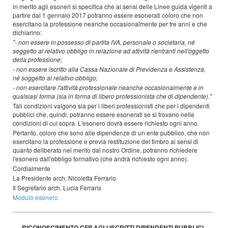
in merito agli esoneri si specifica che ai sensi delle Linee guida vigenti a
partire dal 1 gennaio 2017 potranno essere esonerati coloro che non
esercitano la professione neanche occasionalmente per tre anni e che
dichiarino:
"- non essere in possesso di partita IVA, personale o societaria, né
soggetto al relativo
obbligo in relazione ad attività rientranti nell'oggetto
della professione;
- non essere iscritto alla Cassa Nazionale di Previdenza e Assistenza,
né soggetto
al relativo obbligo;
- non esercitare l'attività professionale neanche occasionalmente e in
qualsiasi forma (sia in forma di libero professionista che di dipendente)."
Tali condizioni valgono sia per i liberi professionisti che per i dipendenti
pubblici che, quindi, potranno essere esonerati se si trovano nelle
condizioni di cui sopra. L'esonero dovrà essere richiesto ogni anno.
Pertanto, coloro che sono alle dipendenze di un ente pubblico, che non
esercitano la professione e previa restituzione del timbro ai sensi di
quanto deliberato nel merito dal nostro Ordine, potranno richiedere
l'esonero dall'obbligo formativo (che andrà richiesto ogni anno).
Cordialmente
La Presidente arch. Nicoletta Ferrario
Il Segretario arch. Lucia Ferraris
Modulo esonero
RICONOSCIMENTO CFP AGLI ISCRITTI DIPENDENTI PUBBLICI