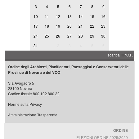
3
4
5
6
7
8
9
10
11
12
13
14
15
16
17
18
19
20
21
22
23
24
25
26
27
28
29
30
31
1
2
3
4
5
6
scarica il P.O.F.
Ordine degli Architetti, Pianificatori, Paesaggisti e Conservatori delle
Province di Novara e del VCO
Via Avogadro 5
28100 Novara
Codice fiscale 800 102 800 32
Norme sulla Privacy
Amministrazione Trasparente
ORDINE
ELEZIONI ORDINE 2025/2029