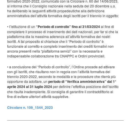
formativo 2020-2022, comunicato con la Circolare n. 60 del 14/06/2023,
si informa che il Consiglio nazionale nella seduta del 20 dicembre u.s.
ha deliberato le seguenti attività propedeutiche alla definizione
amministrativa dell’attività formativa degli iscritti per il triennio in oggetto:
• l’istituzione di un
“Periodo di controllo” fino al 31/03/2024
al fine di
completare il processo di inserimento dei dati nazionali, per far sì che la
piattaforma dia la massima aderenza all’attività formativa dei nostri
iscritti. A tal proposito si chiarisce che il “Periodo di controllo” è
funzionale al corretto e completo inserimento dei crediti formativi non
ancora presenti nella “piattaforma servizi” con la necessaria e
indispensabile collaborazione tra CNAPPC e Ordini provinciali.
• a conclusione del “Periodo di controllo”, l’Ordine procede ad attivare
con gli iscritti, che risultano non in regola con l’attività formativa del
triennio 2020-2022, secondo le modalità e le procedure che riterrà più
opportune da adottare, un
periodo di “Verifica amministrativa” dal 1°
aprile 2024 al 31 luglio 2024
per definire l’effettiva posizione dell’iscritto
che risulta inadempiente. Si consiglia di garantire il contraddittorio al
fine di evitare ulteriori attività suppletive.
Circolare n. 109_1544_2023
____________________________________________________________