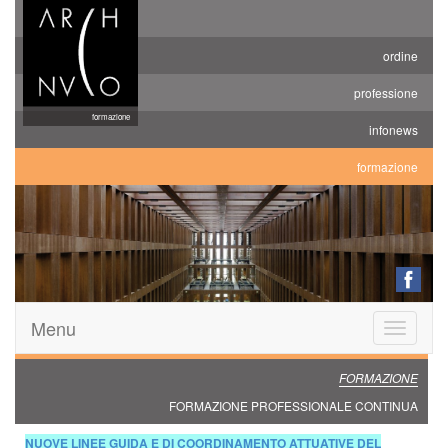
ordine
professione
formazione
infonews
formazione
Menu
Toggle
navigatio
FORMAZIONE
FORMAZIONE PROFESSIONALE CONTINUA
NUOVE LINEE GUIDA E DI COORDINAMENTO ATTUATIVE DEL