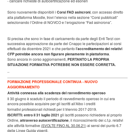
- caricare richieste di autocertificazione ed esoneri
Sono nuovamente disponibili i
Corsi FAD asincroni
, con accesso diretto
alla piattaforma Moodle, trovi l’elenco nella sezione “Corsi pubblicati”
selezionando l’Ordine di NO/VCO e l’erogazione “Fad asincrona”.
Si precisa che sono in fase di caricamento da parte degli Enti Terzi con
successiva approvazione da parte del Cnappc le partecipazioni ai corsi
effettuati da dicembre 2021 e che pertanto
l’accreditamento dei relativi
CFP potrebbe ancora non figurare pienamente in piattaforma
.
Sono ancora in corso aggiornamenti,
PERTANTO LA PROPRIA
SITUAZIONE FORMATIVA POTREBBE NON ESSERE CORRETTA.
_
____________________________________________________________
FORMAZIONE PROFESSIONALE CONTINUA - NUOVO
AGGIORNAMENTO
Attività connessa alla scadenza del ravvedimento operoso
Il 30 giugno è scaduto il periodo di ravvedimento operoso in cui era
ancora possibile acquisire per gli iscritti all’Albo i crediti
formativi professionali richiesti per il triennio 2017-2019.
ISCRITTI:
entro il 31 luglio 2021
gli iscritti possono richiedere al proprio
Ordine,
attraverso autocertificazione
, il riconoscimento dei c.f.p. relativi
alle attività formative
(SVOLTE FINO AL 30.06.21
) ai sensi del punto 6.7
delle Linee Guida vigenti.