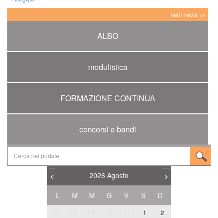
vedi news >>
ALBO
modulistica
FORMAZIONE CONTINUA
concorsi e bandi
2026
Agosto
<
>
L
M
M
G
V
S
D
27
28
29
30
31
1
2