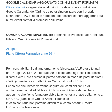
GOOGLE CALENDAR AGGIORNATO CON GLI EVENTI FORMATIVI
Cliccando qui
e seguendo le istruzioni riportate potete condividere il
Google Calendar dell'Ordine da poter sincronizzare con il proprio
smartphone, PC e tablet in modo da poter essere sempre aggiornati sui
nuovi eventi formativi promossi dall'Ordine.
COMUNICAZIONE IMPORTANTE:
Formazione Professionale Continua.
Rilascio Crediti Formativi Professionali
Allegato
Piano Offerta Formativa anno 2014
Per i corsi abilitanti e di aggiornamento (sicurezza, VV.F. etc) effettuati
dal 1° luglio 2013 al 21 febbraio 2014 chiediamo agli iscritti interessati
di farci avere i loro attestati di partecipazione in modo da poter dar loro i
crediti (come indicato dalla Linee Guida nel punto 5.3bis).
Per coloro che invece vorranno seguire dei corsi abilitanti e di
aggiornamento dal 24 febbraio 2014 in avanti è importante che si
assicurino che l’ente formatore abbia fatto richiesta di accreditamento al
CNAPPC (tramite un Ordine Architetti qualsiasi).
In caso contrario non potremo attribuire al corso nessun Credito
Formativo Professionale.