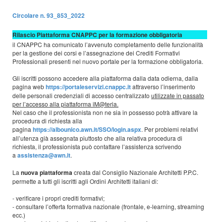
Circolare n. 93_853_2022
Rilascio Piattaforma CNAPPC per la formazione obbligatoria
il CNAPPC ha comunicato l’avvenuto completamento delle funzionalità
per la gestione dei corsi e l’assegnazione dei Crediti Formativi
Professionali presenti nel nuovo portale per la formazione obbligatoria.
Gli iscritti possono accedere alla piattaforma dalla data odierna, dalla
pagina web
https://portaleservizi.cnappc.it
attraverso l’inserimento
delle personali credenziali di accesso centralizzato
utilizzate in passato
per l’accesso alla piattaforma iM@teria.
Nel caso che il professionista non ne sia in possesso potrà attivare la
procedura di richiesta alla
pagina
https://albounico.awn.it/SSO/login.aspx
. Per problemi relativi
all’utenza già assegnata piuttosto che alla relativa procedura di
richiesta, il professionista può contattare l’assistenza scrivendo
a
assistenza@awn.it
.
La
nuova piattaforma
creata dal Consiglio Nazionale Architetti P.P.C.
permette a tutti gli iscritti agli Ordini Architetti italiani di:
- verificare i propri crediti formativi;
- consultare l’offerta formativa nazionale (frontale, e-learning, streaming
ecc.)