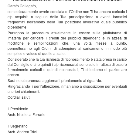
Cara/o Collega/o,
come sicuramente avrete constatato, l'Ordine non Ti ha ancora caricato i
cfp acquisiti a seguito della Tua partecipazione a eventi formativi
frequentati nell'ambito della Tua posizione lavorativa quale pubblico
dipendente.
Purtroppo la procedura attualmente in essere sulla piattaforma di
Imateria per caricare i crediti dei pubblici dipendenti è in attesa di
modifiche e semplificazioni che, una volta messe a punto,
permetteranno agli Ordini di adempiere al caricamento in modo più
semplice e veloce di quello attuale.
Considerato che la tua richiesta di riconoscimento è stata presa in carico
dal Consiglio e che quindi i cfp riconosciuti sono solo in attesa di essere
formalmente caricati e quindi riconosciuti, Ti chiediamo di pazientare
ancora.
Sarà nostra premura aggiornarti prontamente al riguardo.
RingraziandoTi per l'attenzione, rimaniamo a disposizione per eventuali
ulteriori chiarimenti.
Cordiali saluti.
Il Presidente
Arch. Nicoletta Ferrario
Il Segretario
Arch. Andrea Trivi