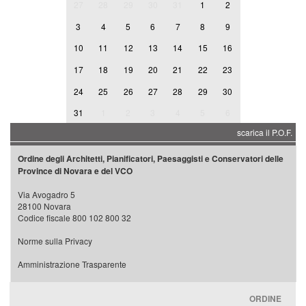
27
28
29
30
31
1
2
3
4
5
6
7
8
9
10
11
12
13
14
15
16
17
18
19
20
21
22
23
24
25
26
27
28
29
30
31
1
2
3
4
5
6
scarica il P.O.F.
Ordine degli Architetti, Pianificatori, Paesaggisti e Conservatori delle
Province di Novara e del VCO
Via Avogadro 5
28100 Novara
Codice fiscale 800 102 800 32
Norme sulla Privacy
Amministrazione Trasparente
ORDINE