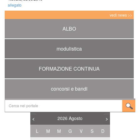
allegato
vedi news >>
ALBO
modulistica
FORMAZIONE CONTINUA
concorsi e bandi
2026
Agosto
<
>
L
M
M
G
V
S
D