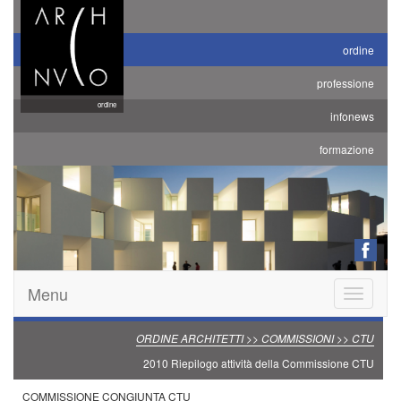
ordine
professione
ordine
infonews
formazione
Menu
Toggle
navigatio
ORDINE ARCHITETTI >> COMMISSIONI >> CTU
2010 Riepilogo attività della Commissione CTU
COMMISSIONE CONGIUNTA CTU