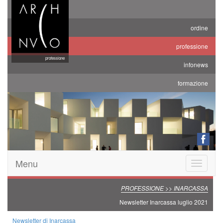
ordine
professione
professione
infonews
formazione
Menu
Toggle
navigatio
PROFESSIONE >> INARCASSA
Newsletter Inarcassa luglio 2021
Newsletter di Inarcassa