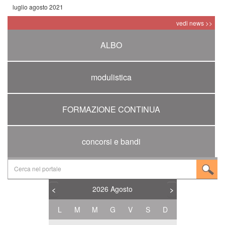
luglio agosto 2021
vedi news >>
ALBO
modulistica
FORMAZIONE CONTINUA
concorsi e bandi
2026
Agosto
<
>
L
M
M
G
V
S
D