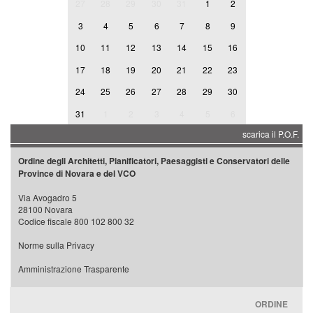
27
28
29
30
31
1
2
3
4
5
6
7
8
9
10
11
12
13
14
15
16
17
18
19
20
21
22
23
24
25
26
27
28
29
30
31
1
2
3
4
5
6
scarica il P.O.F.
Ordine degli Architetti, Pianificatori, Paesaggisti e Conservatori delle
Province di Novara e del VCO
Via Avogadro 5
28100 Novara
Codice fiscale 800 102 800 32
Norme sulla Privacy
Amministrazione Trasparente
ORDINE