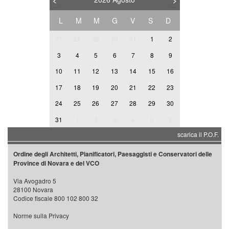
<
>
L
M
M
G
V
S
D
27
28
29
30
31
1
2
3
4
5
6
7
8
9
10
11
12
13
14
15
16
17
18
19
20
21
22
23
24
25
26
27
28
29
30
31
1
2
3
4
5
6
scarica il P.O.F.
Ordine degli Architetti, Pianificatori, Paesaggisti e Conservatori delle
Province di Novara e del VCO
Via Avogadro 5
28100 Novara
Codice fiscale 800 102 800 32
Norme sulla Privacy