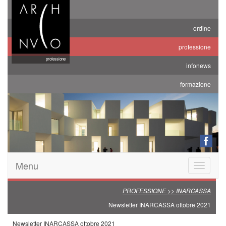
ordine
professione
professione
infonews
formazione
Menu
Toggle
navigatio
PROFESSIONE >> INARCASSA
Newsletter INARCASSA ottobre 2021
Newsletter INARCASSA ottobre 2021