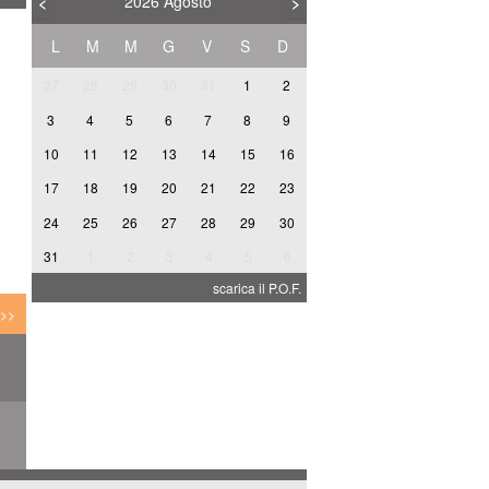
2026
Agosto
<
>
L
M
M
G
V
S
D
27
28
29
30
31
1
2
3
4
5
6
7
8
9
10
11
12
13
14
15
16
A
17
18
19
20
21
22
23
24
25
26
27
28
29
30
31
1
2
3
4
5
6
I
scarica il P.O.F.
 >>