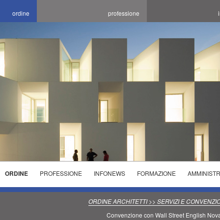
ordine
professione
ORDINE
PROFESSIONE
INFONEWS
FORMAZIONE
AMMINIST
ELEZIONI
ELENCHI
CORSI
ORDINE
SPECIALISTICI
PROGETTARE LA
INCONTRI
ORDINE ARCHITETTI >> SERVIZI E CONVENZI
2025/2029
TECNICI
SALUBRITA' E
CONCORSI E
FORMATIVI
Convenzione con Wall Street English Nov
PREVENZIONE
L'OTTIMIZZAZIONE
SEDI ORARI
AVVISI