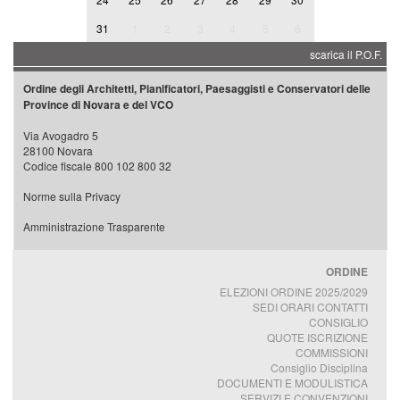
24
25
26
27
28
29
30
31
1
2
3
4
5
6
scarica il P.O.F.
Ordine degli Architetti, Pianificatori, Paesaggisti e Conservatori delle
Province di Novara e del VCO
Via Avogadro 5
28100 Novara
Codice fiscale 800 102 800 32
Norme sulla Privacy
Amministrazione Trasparente
ORDINE
ELEZIONI ORDINE 2025/2029
SEDI ORARI CONTATTI
CONSIGLIO
QUOTE ISCRIZIONE
COMMISSIONI
Consiglio Disciplina
DOCUMENTI E MODULISTICA
SERVIZI E CONVENZIONI