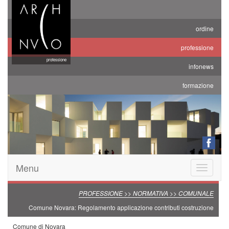
ordine
professione
professione
infonews
formazione
Menu
Toggle
navigatio
PROFESSIONE >> NORMATIVA >> COMUNALE
Comune Novara: Regolamento applicazione contributi costruzione
Comune di Novara