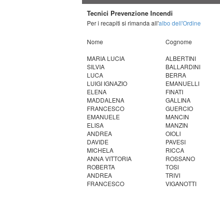
Tecnici Prevenzione Incendi
Per i recapiti si rimanda all'
albo dell'Ordine
Nome
Cognome
MARIA LUCIA
ALBERTINI
SILVIA
BALLARDINI
LUCA
BERRA
LUIGI IGNAZIO
EMANUELLI
ELENA
FINATI
MADDALENA
GALLINA
FRANCESCO
GUERCIO
EMANUELE
MANCIN
ELISA
MANZIN
ANDREA
OIOLI
DAVIDE
PAVESI
MICHELA
RICCA
ANNA VITTORIA
ROSSANO
ROBERTA
TOSI
ANDREA
TRIVI
FRANCESCO
VIGANOTTI