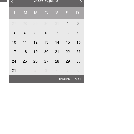
2026
Agosto
<
>
L
M
M
G
V
S
D
27
28
29
30
31
1
2
3
4
5
6
7
8
9
10
11
12
13
14
15
16
A
17
18
19
20
21
22
23
24
25
26
27
28
29
30
31
1
2
3
4
5
6
I
scarica il P.O.F.