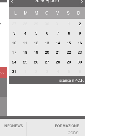
2026
Agosto
<
>
L
M
M
G
V
S
D
e
27
28
29
30
31
1
2
3
4
5
6
7
8
9
10
11
12
13
14
15
16
A
17
18
19
20
21
22
23
24
25
26
27
28
29
30
31
1
2
3
4
5
6
 >>
I
scarica il P.O.F.
INFONEWS
FORMAZIONE
CORSI