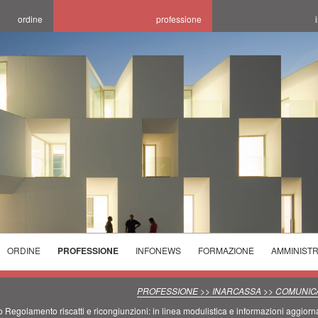
ordine
professione
ORDINE
PROFESSIONE
INFONEWS
FORMAZIONE
AMMINIST
ELEZIONI
ELENCHI
CORSI
ORDINE
SPECIALISTICI
PROGETTARE LA
INCONTRI
PROFESSIONE >> INARCASSA >> COMUNICA
2025/2029
TECNICI
SALUBRITA' E
CONCORSI E
FORMATIVI
 Regolamento riscatti e ricongiunzioni: in linea modulistica e informazioni aggiorn
PREVENZIONE
L'OTTIMIZZAZIONE
SEDI ORARI
AVVISI