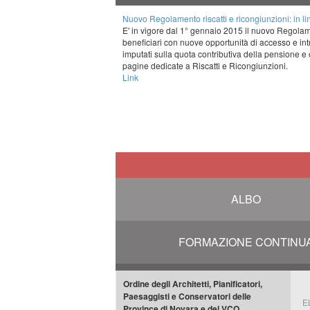
Nuovo Regolamento riscatti e ricongiunzioni: in l
E' in vigore dal 1° gennaio 2015 il nuovo Regolam
beneficiari con nuove opportunità di accesso e int
imputati sulla quota contributiva della pensione e o
pagine dedicate a Riscatti e Ricongiunzioni.
Link
ALBO
FORMAZIONE CONTINU
Ordine degli Architetti, Pianificatori,
Paesaggisti e Conservatori delle
E
Province di Novara e del VCO