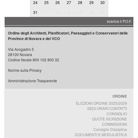
24
25
26
27
28
29
30
31
1
2
3
4
5
6
scarica il P.O.F.
Ordine degli Architetti, Pianificatori, Paesaggisti e Conservatori delle
Province di Novara e del VCO
Via Avogadro 5
28100 Novara
Codice fiscale 800 102 800 32
Norme sulla Privacy
Amministrazione Trasparente
ORDINE
ELEZIONI ORDINE 2025/2029
SEDI ORARI CONTATTI
CONSIGLIO
QUOTE ISCRIZIONE
COMMISSIONI
Consiglio Disciplina
DOCUMENTI E MODULISTICA