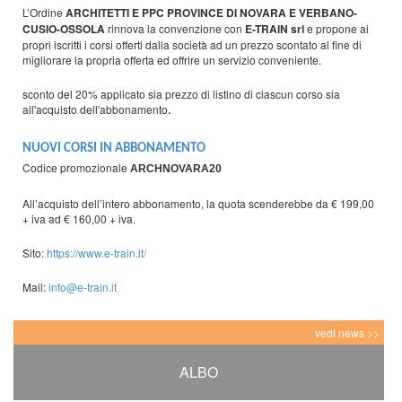
L’Ordine
ARCHITETTI E PPC PROVINCE DI NOVARA E VERBANO-
CUSIO-OSSOLA
rinnova la convenzione con
E-TRAIN srl
e propone ai
propri iscritti i corsi offerti dalla società ad un prezzo scontato al fine di
migliorare la propria offerta ed offrire un servizio conveniente.
sconto del 20% applicato sia prezzo di listino di ciascun corso sia
all'acquisto dell'abbonamento
.
NUOVI CORSI IN ABBONAMENTO
Codice promozionale
ARCHNOVARA20
All’acquisto dell’intero abbonamento, la quota scenderebbe da € 199,00
+ iva ad € 160,00 + iva.
Sito:
https://www.e-train.it/
Mail:
info@e-train.it
vedi news >>
ALBO