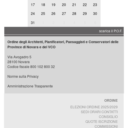
17
18
19
20
21
22
23
24
25
26
27
28
29
30
31
1
2
3
4
5
6
scarica il P.O.F.
Ordine degli Architetti, Pianificatori, Paesaggisti e Conservatori delle
Province di Novara e del VCO
Via Avogadro 5
28100 Novara
Codice fiscale 800 102 800 32
Norme sulla Privacy
Amministrazione Trasparente
ORDINE
ELEZIONI ORDINE 2025/2029
SEDI ORARI CONTATTI
CONSIGLIO
QUOTE ISCRIZIONE
COMMISSIONI