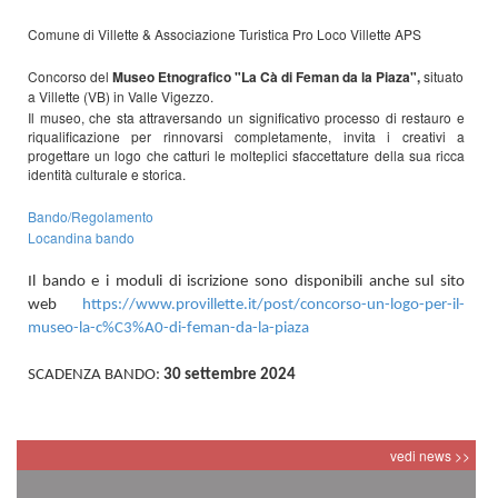
Comune di Villette & Associazione Turistica Pro Loco Villette APS
Concorso del
Museo Etnografico "La Cà di Feman da la Piaza",
situato
a Villette (VB) in Valle Vigezzo.
Il museo, che sta attraversando un significativo processo di restauro e
riqualificazione per rinnovarsi completamente, invita i creativi a
progettare un logo che catturi le molteplici sfaccettature della sua ricca
identità culturale e storica.
Bando/Regolamento
Locandina bando
Il bando e i moduli di iscrizione sono disponibili anche sul sito
web
https://www.provillette.it/post/concorso-un-logo-per-il-
museo-la-c%C3%A0-di-feman-da-la-piaza
SCADENZA BANDO:
30 settembre 2024
vedi news >>