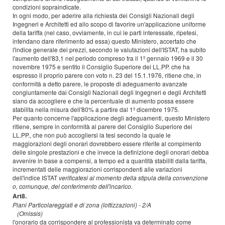
condizioni sopraindicate.
In ogni modo, per aderire alla richiesta dei Consigli Nazionali degli
Ingegneri e Architetti ed allo scopo di favorire un'applicazione uniforme
della tariffa (nel caso, ovviamente, in cui le parti interessate, ripetesi,
intendano dare riferimento ad essa) questo Ministero, accertato che
l'indice generale dei prezzi, secondo le valutazioni dell'ISTAT, ha subito
l'aumento dell'83,1 nel periodo compreso tra il 1º gennaio 1969 e il 30
novembre 1975 e sentito il Consiglio Superiore dei LL.PP. che ha
espresso il proprio parere con voto n. 23 del 15.1.1976, ritiene che, in
conformità a detto parere, le proposte di adeguamento avanzate
congiuntamente dai Consigli Nazionali degli Ingegneri e degli Architetti
siano da accogliere e che la percentuale di aumento possa essere
stabilita nella misura dell'80% a partire dal 1º dicembre 1975.
Per quanto concerne l'applicazione degli adeguamenti, questo Ministero
ritiene, sempre in conformità al parere del Consiglio Superiore dei
LL.PP., che non può accogliersi la tesi secondo la quale le
maggiorazioni degli onorari dovrebbero essere riferite al compimento
delle singole prestazioni e che invece la definizione degli onorari debba
avvenire in base a compensi, a tempo ed a quantità stabiliti dalla tariffa,
incrementati delle maggiorazioni corrispondenti alle variazioni
dell'indice ISTAT
verificatesi al momento della stipula della convenzione
o, comunque, del conferimento dell'incarico.
Art8.
Piani Particolareggiati e di zona (lottizzazioni) - 2/A
(Omissis)
l'onorario da corrispondere al professionista va determinato come