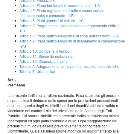
Articolo 3:
Prestazioni
Articolo 4:
Piano territoriale di coordinamenti - 1/A
Articolo 5:
Piano regolatore di livello comprensoriale
(intercomunale) e comunale - 1/B
Articolo 6:
Piani generali di settore - 1/C
Articolo 7:
Programma di fabbricazione e regolamento edilizio -
1/D
Articolo 8:
Piani particolareggiati e di zona (lottizzazioni) - 2/A
Articolo 9:
Piani particolareggiati di risanamento e conservazione
-2/B
Articolo 10:
Compensi a tempo
Articolo 11:
Spese da rimborsare
Articolo 12:
Disposizioni varie
Tabella A:
Adeguamento tariffa per le prestazioni urbanistiche
Tabella B:
Urbanistica
Art1.
Premessa
La presente tariffa ha carattere nazionale. Essa stabilisce gli onorari e
dispone circa il rimborso delle spese per le prestazioni professionali
degli Ingegneri e degli Architetti iscritti nei rispettivi albi ed è valida e
vincolante nei confronti sia dei privati che dello Stato e degli Enti
Pubblici. Gli onorari stabiliti nella presente tariffa costituiscono minimi
inderogabili ed ogni patto contrario è nullo. Ogni maggiorazione dei
predetti minimi dovrà essere preventivamente concordata con il
Committente. Qualsiasi integrazione modifica od aggiornamento alla