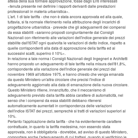
attesa della sua formale approvazione, fosse dagli Enti interessati
«tenuta presente nel definire i rapporti derivanti dalle prestazioni
professionali in materia urbanistica».
L'art. 1 di tale tariffa - che non è stata ancora approvata ed alla quale,
tuttavia, si fa normale riferimento nella attribuzione degli incarichi di
progettazione urbanistica - prevede che gli adeguamenti dei compensi
da essa stabiliti «saranno proposti congiuntamente dai Consigli
Nazionali con riferimento alle variazioni dell'indice generale dei prezzi
stabilite dall'ISTAT ogni qualvolta le variazioni di detto indice, rispetto a
quelle corrispondenti alla data di approvazione della tariffa ed ai
successivi scatti, superino il 10%».
In relazione a tale norma i Consigli Nazionali degli Ingegneri e Architetti
hanno proposto un adeguamento di tale tariffa nella misura dell'81,8%,
corrispondente alla variazione dell'indice generale dei prezzi dal
novembre 1969 all'ottobre 1975, e hanno chiesto che venga emanata
da questo Ministero un'altra circolare che precisi l'indice di
adeguamento aggiornato alla data di emanazione della nuova circolare.
Questo Ministero ritiene, innanzitutto, che il meccanismo di
adeguamento previsto dalla tariffa abbia carattere di automaticità, nel
senso che i compensi da essa stabiliti debbano ritenersi
automaticamente aumentati in corrispondenza delle variazioni
dell'indice ISTAT dei prezzi, semprechè si tratti di variazioni superiori al
10%.
Pertanto l'applicazione della tariffa - che ha evidentemente carattere
contrattuale, in quanto la tariffa medesima, non essendo stata
approvata, non è obbligatoria - dovrebbe, ad avviso di questo Ministero,
comportare anche l'adeguamento di cui trattasi, quando si verifichino le