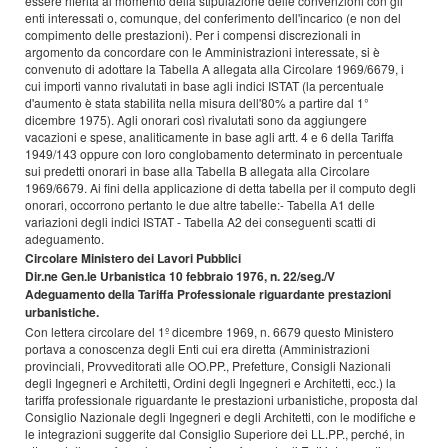
essere riferita al momento della stipulazione delle convenzioni con gli
enti interessati o, comunque, del conferimento dell'incarico (e non del
compimento delle prestazioni). Per i compensi discrezionali in
argomento da concordare con le Amministrazioni interessate, si è
convenuto di adottare la Tabella A allegata alla Circolare 1969/6679, i
cui importi vanno rivalutati in base agli indici ISTAT (la percentuale
d'aumento è stata stabilita nella misura dell'80% a partire dal 1°
dicembre 1975). Agli onorari così rivalutati sono da aggiungere
vacazioni e spese, analiticamente in base agli artt. 4 e 6 della Tariffa
1949/143 oppure con loro conglobamento determinato in percentuale
sui predetti onorari in base alla Tabella B allegata alla Circolare
1969/6679. Ai fini della applicazione di detta tabella per il computo degli
onorari, occorrono pertanto le due altre tabelle:- Tabella A1 delle
variazioni degli indici ISTAT - Tabella A2 dei conseguenti scatti di
adeguamento.
Circolare Ministero dei Lavori Pubblici
Dir.ne Gen.le Urbanistica 10 febbraio 1976, n. 22/seg./V
Adeguamento della Tariffa Professionale riguardante prestazioni
urbanistiche.
Con lettera circolare del 1º dicembre 1969, n. 6679 questo Ministero
portava a conoscenza degli Enti cui era diretta (Amministrazioni
provinciali, Provveditorati alle OO.PP., Prefetture, Consigli Nazionali
degli Ingegneri e Architetti, Ordini degli Ingegneri e Architetti, ecc.) la
tariffa professionale riguardante le prestazioni urbanistiche, proposta dal
Consiglio Nazionale degli Ingegneri e degli Architetti, con le modifiche e
le integrazioni suggerite dal Consiglio Superiore dei LL.PP., perché, in