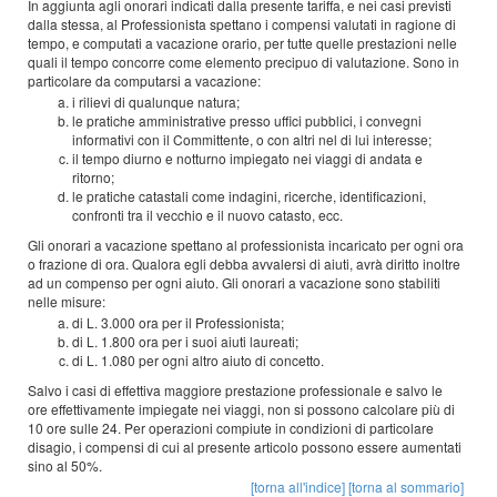
In aggiunta agli onorari indicati dalla presente tariffa, e nei casi previsti
dalla stessa, al Professionista spettano i compensi valutati in ragione di
tempo, e computati a vacazione orario, per tutte quelle prestazioni nelle
quali il tempo concorre come elemento precipuo di valutazione. Sono in
particolare da computarsi a vacazione:
i rilievi di qualunque natura;
le pratiche amministrative presso uffici pubblici, i convegni
informativi con il Committente, o con altri nel di lui interesse;
il tempo diurno e notturno impiegato nei viaggi di andata e
ritorno;
le pratiche catastali come indagini, ricerche, identificazioni,
confronti tra il vecchio e il nuovo catasto, ecc.
Gli onorari a vacazione spettano al professionista incaricato per ogni ora
o frazione di ora. Qualora egli debba avvalersi di aiuti, avrà diritto inoltre
ad un compenso per ogni aiuto. Gli onorari a vacazione sono stabiliti
nelle misure:
di L. 3.000 ora per il Professionista;
di L. 1.800 ora per i suoi aiuti laureati;
di L. 1.080 per ogni altro aiuto di concetto.
Salvo i casi di effettiva maggiore prestazione professionale e salvo le
ore effettivamente impiegate nei viaggi, non si possono calcolare più di
10 ore sulle 24. Per operazioni compiute in condizioni di particolare
disagio, i compensi di cui al presente articolo possono essere aumentati
sino al 50%.
[torna all'indice]
[torna al sommario]