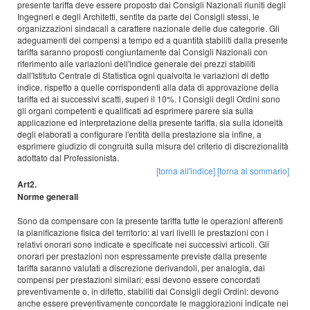
presente tariffa deve essere proposto dai Consigli Nazionali riuniti degli
Ingegneri e degli Architetti, sentite da parte dei Consigli stessi, le
organizzazioni sindacali a carattere nazionale delle due categorie. Gli
adeguamenti dei compensi a tempo ed a quantità stabiliti dalla presente
tariffa saranno proposti congiuntamente dai Consigli Nazionali con
riferimento alle variazioni dell'indice generale dei prezzi stabiliti
dall'Istituto Centrale di Statistica ogni qualvolta le variazioni di detto
indice, rispetto a quelle corrispondenti alla data di approvazione della
tariffa ed ai successivi scatti, superi il 10%. I Consigli degli Ordini sono
gli organi competenti e qualificati ad esprimere parere sia sulla
applicazione ed interpretazione della presente tariffa, sia sulla idoneità
degli elaborati a configurare l'entità della prestazione sia infine, a
esprimere giudizio di congruità sulla misura del criterio di discrezionalità
adottato dal Professionista.
[torna all'indice]
[torna al sommario]
Art2.
Norme generali
Sono da compensare con la presente tariffa tutte le operazioni afferenti
la pianificazione fisica del territorio: ai vari livelli le prestazioni con i
relativi onorari sono indicate e specificate nei successivi articoli. Gli
onorari per prestazioni non espressamente previste dalla presente
tariffa saranno valutati a discrezione derivandoli, per analogia, dai
compensi per prestazioni similari; essi devono essere concordati
preventivamente o, in difetto, stabiliti dai Consigli degli Ordini: devono
anche essere preventivamente concordate le maggiorazioni indicate nei