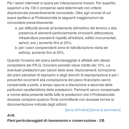
Per i lavori intermedi si opera per interpolazione lineare. Per superfici
superiori a Ha 100 il compenso sarà determinato con criterio
discrezionale preventivamente concordato. Oltre agli onorari di cui
sopra spettano al Professionista le seguenti maggiorazioni da
concordarsi preventivamente:
per difficoltà dovute all'andamento altimetrico del terreno o alla
presenza di elementi particolarmente vincolanti (attrezzature,
infrastrutture prevalenti rispetto all'edilizia, edifici monumentali,
servizi, ecc.) aumento fino al 20%;
per i piani comprendenti zone di ristrutturazione viaria ed
edilizia, aumento fino al 50%.
Quando l'incarico del piano particolareggiato è affidato allo stesso
compilatore del P.R.G. l'onorario previsto viene ridotto del 10%. Le
eventuali prestazioni per calcoli delle aree, frazionamenti, formazione
dei piani parcellari di esproprio e degli elenchi di espropriazione e per i
preventivi occorrenti alla compilazione del piano finanziario vanno
compensate a parte, a tempo oppure a discrezione a seconda delle
particolari caratteristiche delle prestazioni. Parimenti vanno compensate
a norma della presente tariffa tutte le prestazioni che il Professionista
dovesse compiere qualora l'Ente committente non dovesse fornire la
documentazione indicata dagli articoli.
[torna all'indice]
[torna al sommario]
Art9.
Piani particolareggiati di risanamento e conservazione - 2/B