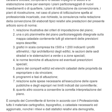
elaborazione come per esempio i piani particolareggiati di nuovi
insediamenti o di quartiere, i piani di lottizzazione da convenzionare, i
piani di ricostruzione, nel caso di piano di lottizzazione spetta al
professionista incaricato, ove richiesto, la consulenza nella redazione
della convenzione.Gli elaborati tipici relativi alle prestazioni del presente
articolo sono di norma:
relazione illustrativa dei criteri di impostazione del piano;
una o più planimetrie del piano particolareggiato disegnate sulla
mappa catastale contenente tutti gli elementi delle previsioni
sopra descritte;
grafici in scala compresa tra l:500 e 1:200 indicanti i profili
altimetrici, i tipi architettonici degli edifici, le sezioni delle sedi
stradali e le sistemazioni a verde o a zone speciali;
le norme tecniche di attuazione ed eventuali prescrizioni
speciali;
piano dei comparti edilizi ed elenchi catastali delle proprietà da
espropriare o da vincolare;
programmi e fasi di attuazione;
relazione sulle spese necessarie all'esecuzione delle opere
pubbliche e degli espropri nei limiti indicati dal committente;
quanto altro occorra a consentire la corretta interpretazione del
piano.
È compito del Committente di fornire in accordo con il Professionista
tutto il materiale cartografico, topografico, o catastale necessario ed
aggiornato, nonché i rilievi e dati statistici relativi alla demografia,