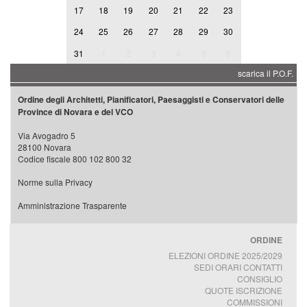
17
18
19
20
21
22
23
24
25
26
27
28
29
30
31
1
2
3
4
5
6
scarica il P.O.F.
Ordine degli Architetti, Pianificatori, Paesaggisti e Conservatori delle
Province di Novara e del VCO
Via Avogadro 5
28100 Novara
Codice fiscale 800 102 800 32
Norme sulla Privacy
Amministrazione Trasparente
ORDINE
ELEZIONI ORDINE 2025/2029
SEDI ORARI CONTATTI
CONSIGLIO
QUOTE ISCRIZIONE
COMMISSIONI