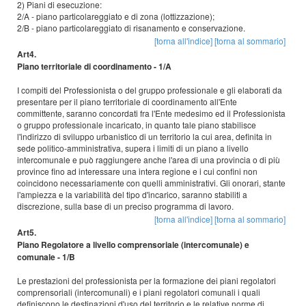
2) Piani di esecuzione:
2/A - piano particolareggiato e di zona (lottizzazione);
2/B - piano particolareggiato di risanamento e conservazione.
[torna all'indice]
[torna al sommario]
Art4.
Piano territoriale di coordinamento - 1/A
I compiti del Professionista o del gruppo professionale e gli elaborati da
presentare per il piano territoriale di coordinamento all'Ente
committente, saranno concordati fra l'Ente medesimo ed il Professionista
o gruppo professionale incaricato, in quanto tale piano stabilisce
l'indirizzo di sviluppo urbanistico di un territorio la cui area, definita in
sede politico-amministrativa, supera i limiti di un piano a livello
intercomunale e può raggiungere anche l'area di una provincia o di più
province fino ad interessare una intera regione e i cui confini non
coincidono necessariamente con quelli amministrativi. Gli onorari, stante
l'ampiezza e la variabilità del tipo d'incarico, saranno stabiliti a
discrezione, sulla base di un preciso programma di lavoro.
[torna all'indice]
[torna al sommario]
Art5.
Piano Regolatore a livello comprensoriale (intercomunale) e
comunale - 1/B
Le prestazioni del professionista per la formazione dei piani regolatori
comprensoriali (intercomunali) e i piani regolatori comunali i quali
definiscono le destinazioni d'uso del territorio e le relative norme di