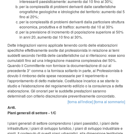
interessanti paesisticamente: aumento dal 10 fino al 30%;
per la complessità di problemi derivanti dalle caratteristiche
orografiche geologiche e idrologiche del territorio: aumento dal 5
fino al 20%;
per la complessità di problemi derivanti dalla particolare struttura
economica, produttiva e di traffico: aumento dal 10 al 30%
per la previsione di incremento di popolazione superiore al 50%
in anni 20, aumento dal 10 fino al 30%.
Dette integrazioni vanno applicate tenendo conto delle elaborazioni
specifiche effettivamente svolte dal professionista in relazione ai temi
suddetti secondo l'entità delle caratteristiche cui si riferiscono: esse sono
cumulabili fino ad una integrazione massima complessiva del 50%.
Quando il Committente non fornisce la documentazione di cui al
precedente 3° comma o la fornisca soltanto in parte, al Professionista è
dovuto il rimborso delle spese necessarie per il reperimento e
l'approntamento di detto materiale. Costituisce incarico a se stante lo
studio e l'elaborazione del regolamento edilizio o la consulenza a detta
elaborazione. Gli onorari per le suddette prestazioni saranno
determinati con criterio discrezionale preventivamente concordato.
[torna all'indice]
[torna al sommario]
Art6.
Piani generali di settore - 1/C
I piani generali di settore comprendono i piani paesistici, i piani delle
infrastrutture; i piani di sviluppo turistico, i piani di sviluppo industriale e
simili. Il contenuto di questi piani urbanistici, alla dimensione territoriale,