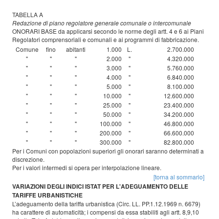
TABELLA A
Redazione di piano regolatore generale comunale o intercomunale
ONORARI BASE da applicarsi secondo le norme degli artt. 4 e 6 ai Piani
Regolatori comprensoriali e comunali e ai programmi di fabbricazione.
Comune
fino
abitanti
1.000
L.
2.700.000
"
"
"
2.000
"
4.320.000
"
"
"
3.000
"
5.760.000
"
"
"
4.000
"
6.840.000
"
"
"
5.000
"
8.100.000
"
"
"
10.000
"
12.600.000
"
"
"
25.000
"
23.400.000
"
"
"
50.000
"
34.200.000
"
"
"
100.000
"
46.800.000
"
"
"
200.000
"
66.600.000
"
"
"
300.000
"
82.800.000
Per i Comuni con popolazioni superiori gli onorari saranno determinati a
discrezione.
Per i valori intermedi si opera per interpolazione lineare.
[torna al sommario]
VARIAZIONI DEGLI INDICI ISTAT PER L'ADEGUAMENTO DELLE
TARIFFE URBANISTICHE
L’adeguamento della tariffa urbanistica (Circ. LL. PP.1.12.1969 n. 6679)
ha carattere di automaticità; i compensi da essa stabiliti agli artt. 8,9,10