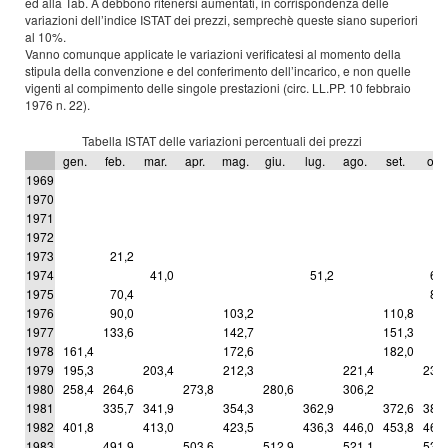
ed alla Tab. A debbono ritenersi aumentati, in corrispondenza delle
variazioni dell’indice ISTAT dei prezzi, semprechè queste siano superiori
al 10%.
Vanno comunque applicate le variazioni verificatesi al momento della
stipula della convenzione e del conferimento dell’incarico, e non quelle
vigenti al compimento delle singole prestazioni (circ. LL.PP. 10 febbraio
1976 n. 22).
Tabella ISTAT delle variazioni percentuali dei prezzi
gen.
feb.
mar.
apr.
mag.
giu.
lug.
ago.
set.
ott.
1969
1970
1971
1972
1973
21,2
1974
41,0
51,2
62,
1975
70,4
81,
1976
90,0
103,2
110,8
1977
133,6
142,7
151,3
1978
161,4
172,6
182,0
1979
195,3
203,4
212,3
221,4
237,
1980
258,4
264,6
273,8
280,6
306,2
1981
335,7
341,9
354,3
362,9
372,6
381,
1982
401,8
413,0
423,5
436,3
446,0
453,8
464,
1983
491,9
503,6
512,9
521,1
539,