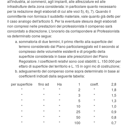
all'industria, ai commerci, agli impianti, alle attrezzature ed alle
infrastrutture della zona considerata: in particolare quanto necessario
per la redazione degli elaborati di cui alle voci 5), 6), 7). Quando il
committente non fornisca il suddetto materiale, vale quanto già detto per
il caso analogo dell'articolo 5. Per la eventuale stesura degli elaborati
non compresi nelle prestazioni del professionista il compenso sarà
concordato a discrezione. L'onorario da corrispondere al Professionista
va determinato come segue:
sommatoria di due termini, il primo riferito alla superficie del
terreno considerato dal Piano particolareggiato ed il secondo al
complesso delle volumetrie esistenti e di progetto della
superficie considerata in base alle prescrizioni del Piano
Regolatore. I coefficienti relativi sono così stabiliti: L. 150.000 per
ettaro di superficie del territorio e L. 15 in ogni mc di costruzione;
adeguamento del compenso come sopra determinato in base ai
coefficienti indicati dalla seguente tabella:
per superficie
fino ad
Ha
1
coeff.
2,8
"
"
"
2
"
1,8
"
"
"
3
"
1,5
"
"
"
5
"
1,3
"
"
"
10
"
1,0
"
"
"
25
"
0,9
"
"
"
50
"
0,8
"
"
"
100
"
0,7