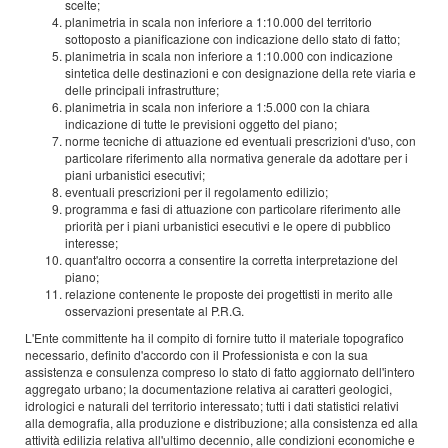
scelte;
planimetria in scala non inferiore a 1:10.000 del territorio
sottoposto a pianificazione con indicazione dello stato di fatto;
planimetria in scala non inferiore a 1:10.000 con indicazione
sintetica delle destinazioni e con designazione della rete viaria e
delle principali infrastrutture;
planimetria in scala non inferiore a 1:5.000 con la chiara
indicazione di tutte le previsioni oggetto del piano;
norme tecniche di attuazione ed eventuali prescrizioni d'uso, con
particolare riferimento alla normativa generale da adottare per i
piani urbanistici esecutivi;
eventuali prescrizioni per il regolamento edilizio;
programma e fasi di attuazione con particolare riferimento alle
priorità per i piani urbanistici esecutivi e le opere di pubblico
interesse;
quant'altro occorra a consentire la corretta interpretazione del
piano;
relazione contenente le proposte dei progettisti in merito alle
osservazioni presentate al P.R.G.
L'Ente committente ha il compito di fornire tutto il materiale topografico
necessario, definito d'accordo con il Professionista e con la sua
assistenza e consulenza compreso lo stato di fatto aggiornato dell'intero
aggregato urbano; la documentazione relativa ai caratteri geologici,
idrologici e naturali del territorio interessato; tutti i dati statistici relativi
alla demografia, alla produzione e distribuzione; alla consistenza ed alla
attività edilizia relativa all'ultimo decennio, alle condizioni economiche e