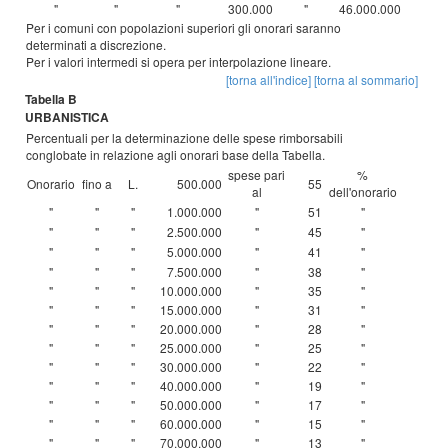
"
"
"
300.000
"
46.000.000
Per i comuni con popolazioni superiori gli onorari saranno
determinati a discrezione.
Per i valori intermedi si opera per interpolazione lineare.
[torna all'indice]
[torna al sommario]
Tabella B
URBANISTICA
Percentuali per la determinazione delle spese rimborsabili
conglobate in relazione agli onorari base della Tabella.
spese pari
%
Onorario
fino a
L.
500.000
55
al
dell'onorario
"
"
"
1.000.000
"
51
"
"
"
"
2.500.000
"
45
"
"
"
"
5.000.000
"
41
"
"
"
"
7.500.000
"
38
"
"
"
"
10.000.000
"
35
"
"
"
"
15.000.000
"
31
"
"
"
"
20.000.000
"
28
"
"
"
"
25.000.000
"
25
"
"
"
"
30.000.000
"
22
"
"
"
"
40.000.000
"
19
"
"
"
"
50.000.000
"
17
"
"
"
"
60.000.000
"
15
"
"
"
"
70.000.000
"
13
"