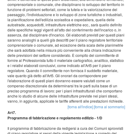
comprensoriale o comunale, che disciplinano lo sviluppo del territorio in
funzione di problemi settoriali, come la tutela e la valorizzazione del
paesaggio, l'individuazione e lo sviluppo di zone turistiche o industriali,
la pianificazione dell'edilizia scolastica e ospedaliera, quella delle
autostrade, acquedotti, infrastrutture elettriche ecc., sarà quello definito
dalle specifiche leggi vigenti all'atto del conferimento dell'incarico o, in
assenza, dal disciplinare d'incarico. Gli elaborati previsti per questi piani
saranno analoghi a quelli già descritti per il piano regolatore territoriale
comprensoriale o comunale, ad eccezione della scala delle planimetrie
che sarà adottata nella misura più conveniente alla chiara indicazione
delle previsioni del settore considerato. È compito del committente di
fornire al Professionista tutto il materiale cartografico, analitico, statistico
e i relativi elaborati conclusivi, come indicato all'Art5 per il piano
regolatore. Quando il committente non fornisca il suddetto materiale,
vale quanto già detto all'Art5. Gli onorari da corrispondere per
l'elaborazione di questi piani dovranno essere valutati come un
compenso discrezionale da determinarsi tra le parti sulla base di un
preciso programma di lavoro: per i piani infrastrutturali che comportano
anche lo studio di alcune delle infrastrutture previste nei piani stessi,
vanno, in aggiunta, applicate le tariffe afferenti alle prestazioni richieste.
[torna all'indice]
[torna al sommario]
Art7.
Programma di fabbricazione e regolamento edilizio - 1/D
Il programma di fabbricazione da redigersi a cura dei Comuni sprovvisti
di piano regolatore ai sensi della vigente legislazione a corredo del