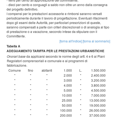
- venti per cento all'approvazione del committente;
- dieci per cento e conguagli a saldo non oltre un anno dalla consegna
del progetto definitivo.
I compensi per le prestazioni accessorie e rimborsi saranno versati
periodicamente durante il lavoro di progettazione. Eventuali rifacimenti
dopo gli esami delle Autorità, per particolari prescrizioni di queste,
saranno compensati a parte con criteri discrezionali o di analogia al tipo
di prestazione o a vacazione, secondo intese da stipulare con il
Committente.
[torna all'indice]
[torna al sommario]
Tabella A
ADEGUAMENTO TARIFFA PER LE PRESTAZIONI URBANISTICHE
Onorari base
da applicarsi secondo le norme degli artt. 4 e 6 ai Piani
Regolatori comprensoriali e comunale e ai programmi di
fabbricazione.
Comune
fino
abitanti
1.000
L.
1.500.000
"
"
"
2.000
"
2.400.000
"
"
"
3.000
"
3.200.000
"
"
"
4.000
"
3.800.000
"
"
"
5.000
"
4.500.000
"
"
"
10.000
"
7.000.000
"
"
"
25.000
"
13.000.000
"
"
"
50.000
"
19.000.000
"
"
"
100.000
"
26.000.000
"
"
"
200.000
"
37.000.000