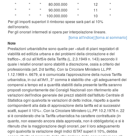
"
"
"
80.000.000
"
12
"
"
"
"
90.000.000
"
11
"
"
"
"
100.000.000
"
10
"
Per gli importi superiori il rimborso spese sarà pari al 10%
dell'onorario.
Per gli onorari intermedi si opera per interpolazione lineare.
[torna all'indice]
[torna al sommario]
Note
Prestazioni urbanistiche sono quelle per «studi di piani regolatori di
viabilità ed edilizia urbana e dei problemi della circolazione e del
traffico», di cui all'Art5/e della Tariffa (L. 2.3.1949 n. 143) secondo il
quale i relativi onorari sono stabiliti a discrezione, ossia a criterio del
professionista (art. 2/d tariffa). Con la Circolare Ministero LL.PP.
1.12.1969 n. 6679, si è comunicata l'approvazione della nuova Tariffa
urbanistica, in cui all'Art1, 3° comma è stabilito che «gli adeguamenti dei
compensi a tempo ed a quantità stabiliti dalla presente tariffa saranno
proposti congiuntamente dai Consigli Nazionali con riferimento alle
variazioni dell'indice generale dei prezzi stabiliti dall'Istituto Centrale di
Statistica ogni qualvolta le variazioni di detto indice, rispetto a quelle
corrispondenti alla data di approvazione della tariffa ed ai successivi
scatti, superi il 10%». Con la Circolare Ministero LL.PP. 10.2.1976 n. 22
si è considerato che la Tariffa urbanistica ha carattere contrattuale (in
quanto, non essendo ancora stata approvata, non è obbligatoria) e si è
ritenuto che la maggiorazione degli onorari, per il loro adeguamento
ogni qualvolta la variazione degli indici ISTAT superi il 10%, debba