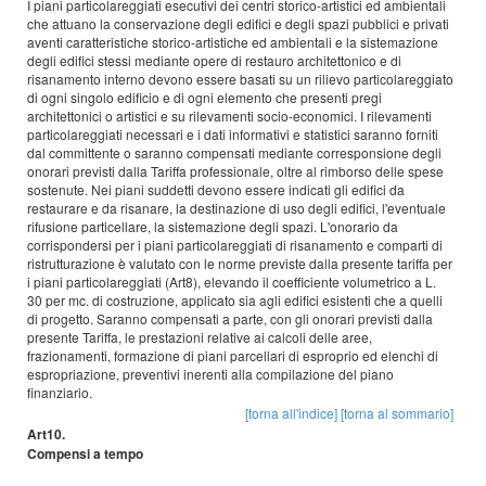
I piani particolareggiati esecutivi dei centri storico-artistici ed ambientali
che attuano la conservazione degli edifici e degli spazi pubblici e privati
aventi caratteristiche storico-artistiche ed ambientali e la sistemazione
degli edifici stessi mediante opere di restauro architettonico e di
risanamento interno devono essere basati su un rilievo particolareggiato
di ogni singolo edificio e di ogni elemento che presenti pregi
architettonici o artistici e su rilevamenti socio-economici. I rilevamenti
particolareggiati necessari e i dati informativi e statistici saranno forniti
dal committente o saranno compensati mediante corresponsione degli
onorari previsti dalla Tariffa professionale, oltre al rimborso delle spese
sostenute. Nei piani suddetti devono essere indicati gli edifici da
restaurare e da risanare, la destinazione di uso degli edifici, l'eventuale
rifusione particellare, la sistemazione degli spazi. L'onorario da
corrispondersi per i piani particolareggiati di risanamento e comparti di
ristrutturazione è valutato con le norme previste dalla presente tariffa per
i piani particolareggiati (Art8), elevando il coefficiente volumetrico a L.
30 per mc. di costruzione, applicato sia agli edifici esistenti che a quelli
di progetto. Saranno compensati a parte, con gli onorari previsti dalla
presente Tariffa, le prestazioni relative ai calcoli delle aree,
frazionamenti, formazione di piani parcellari di esproprio ed elenchi di
espropriazione, preventivi inerenti alla compilazione del piano
finanziario.
[torna all'indice]
[torna al sommario]
Art10.
Compensi a tempo