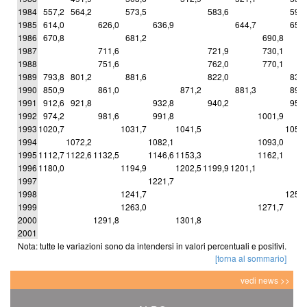
1984
557,2
564,2
573,5
583,6
597,
1985
614,0
626,0
636,9
644,7
656,
1986
670,8
681,2
690,8
1987
711,6
721,9
730,1
1988
751,6
762,0
770,1
1989
793,8
801,2
881,6
822,0
836,
1990
850,9
861,0
871,2
881,3
895,
1991
912,6
921,8
932,8
940,2
955,
1992
974,2
981,6
991,8
1001,9
1993
1020,7
1031,7
1041,5
1055,
1994
1072,2
1082,1
1093,0
1995
1112,7
1122,6
1132,5
1146,6
1153,3
1162,1
1996
1180,0
1194,9
1202,5
1199,9
1201,1
1997
1221,7
1998
1241,7
1250,
1999
1263,0
1271,7
2000
1291,8
1301,8
2001
Nota: tutte le variazioni sono da intendersi in valori percentuali e positivi.
[torna al sommario]
vedi news >>