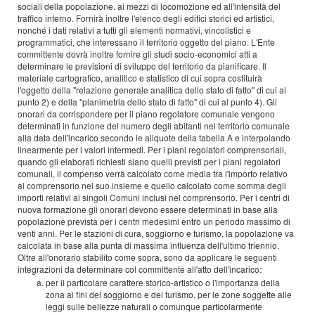
sociali della popolazione, ai mezzi di locomozione ed all'intensità del
traffico interno. Fornirà inoltre l'elenco degli edifici storici ed artistici,
nonché i dati relativi a tutti gli elementi normativi, vincolistici e
programmatici, che interessano il territorio oggetto del piano. L'Ente
committente dovrà inoltre fornire gli studi socio-economici atti a
determinare le previsioni di sviluppo del territorio da pianificare. Il
materiale cartografico, analitico e statistico di cui sopra costituirà
l'oggetto della "relazione generale analitica dello stato di fatto" di cui al
punto 2) e della "planimetria dello stato di fatto" di cui al punto 4). Gli
onorari da corrispondere per il piano regolatore comunale vengono
determinati in funzione del numero degli abitanti nel territorio comunale
alla data dell'incarico secondo le aliquote della tabella A e interpolando
linearmente per i valori intermedi. Per i piani regolatori comprensoriali,
quando gli elaborati richiesti siano quelli previsti per i piani regolatori
comunali, il compenso verrà calcolato come media tra l'importo relativo
al comprensorio nel suo insieme e quello calcolato come somma degli
importi relativi ai singoli Comuni inclusi nel comprensorio. Per i centri di
nuova formazione gli onorari devono essere determinati in base alla
popolazione prevista per i centri medesimi entro un periodo massimo di
venti anni. Per le stazioni di cura, soggiorno e turismo, la popolazione va
calcolata in base alla punta di massima influenza dell'ultimo triennio.
Oltre all'onorario stabilito come sopra, sono da applicare le seguenti
integrazioni da determinare col committente all'atto dell'incarico:
per il particolare carattere storico-artistico o l'importanza della
zona ai fini del soggiorno e del turismo, per le zone soggette alle
leggi sulle bellezze naturali o comunque particolarmente