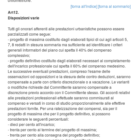
chilometriche.
[torna all'indice]
[torna al sommario]
Art12.
Disposizioni varie
Tutti gli onorari afferenti alle prestazioni urbanistiche possono essere
parzializzati come segue:
- progetto di massima costituito dagli elaborati tipici di cui agli articoli 5,
7, 8 redatti in stesura sommaria ma sufficiente ad identificare i criteri
generali informatori del piano cui spetta il 40% del compenso
complessivo;
- progetto definitivo costituito dagli elaborati necessari al completamento
dell'incarico professionale cui spetta il 60% del compenso medesimo.
Le successive eventuali prestazioni, compreso l'esame delle
osservazioni od opposizioni e la stesura delle contro deduzioni, saranno
compensate a parte con criterio discrezionale o a vacazione. Le varianti
o modifiche richieste dal Committente saranno compensate a
discrezione previo accordo con il Committente stesso. Gli acconti relativi
alle prestazioni professionali effettuate saranno commisurati al
compenso e versati in corso di studio proporzionalmente alle effettive
prestazioni fornite. Per una rateizzazione dei compensi, sia per il
progetto di massima che per il progetto definitivo, si possono
considerare le seguenti percentuali:
- dieci per cento all'incarico;
- trenta per cento al termine del progetto di massima;
- trenta per cento alla consegna del progetto definitivo;