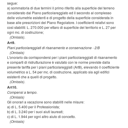
segue:
a) sommatoria di due termini il primo riferito alla superficie del terreno
considerato dal Piano particolareggiato ed il secondo al complesso
delle volumetrie esistenti e di progetto della superficie considerata in
base alle prescrizioni del Piano Regolatore. I coefficienti relativi sono
così stabiliti: L. 270.000 per ettaro di superficie del territorio e L. 27 per
ogni mc. di costruzione;
(Omissis)
.
Art9.
Piani particolareggiati di risanamento e conservazione - 2/B
(Omissis)
L'onorario da corrispondersi per i piani particolareggiati di risanamento
e comparti di ristrutturazione è valutato con le norme previste dalla
presente tariffa per i piani particolareggiati (Art8), elevando il coefficiente
volumetrico a L. 54 per mc. di costruzione, applicato sia agli edifici
esistenti che a quelli di progetto.
(Omissis)
.
Art10.
Compensi a tempo.
(Omissis)
Gli onorari a vacazione sono stabiliti nelle misure:
a) di L. 5.400 per il Professionista;
b) di L. 3.240 per i suoi aiuti laureati;
c) di L. 1.944 per ogni altro aiuto di concetto.
(Omissis)