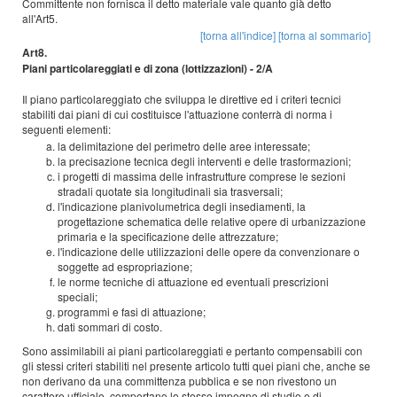
Committente non fornisca il detto materiale vale quanto già detto
all'Art5.
[torna all'indice]
[torna al sommario]
Art8.
Piani particolareggiati e di zona (lottizzazioni) - 2/A
Il piano particolareggiato che sviluppa le direttive ed i criteri tecnici
stabiliti dai piani di cui costituisce l'attuazione conterrà di norma i
seguenti elementi:
la delimitazione del perimetro delle aree interessate;
la precisazione tecnica degli interventi e delle trasformazioni;
i progetti di massima delle infrastrutture comprese le sezioni
stradali quotate sia longitudinali sia trasversali;
l'indicazione planivolumetrica degli insediamenti, la
progettazione schematica delle relative opere di urbanizzazione
primaria e la specificazione delle attrezzature;
l'indicazione delle utilizzazioni delle opere da convenzionare o
soggette ad espropriazione;
le norme tecniche di attuazione ed eventuali prescrizioni
speciali;
programmi e fasi di attuazione;
dati sommari di costo.
Sono assimilabili ai piani particolareggiati e pertanto compensabili con
gli stessi criteri stabiliti nel presente articolo tutti quei piani che, anche se
non derivano da una committenza pubblica e se non rivestono un
carattere ufficiale, comportano lo stesso impegno di studio e di