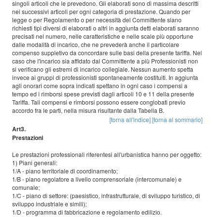
singoli articoli che le prevedono. Gli elaborati sono di massima descritti
nei successivi articoli per ogni categoria di prestazione. Quando per
legge o per Regolamento o per necessità del Committente siano
richiesti tipi diversi di elaborati o altri in aggiunta detti elaborati saranno
precisati nel numero, nelle caratteristiche e nelle scale più opportune
dalle modalità di incarico, che ne prevederà anche il particolare
compenso suppletivo da concordare sulle basi della presente tariffa. Nel
caso che l'incarico sia affidato dal Committente a più Professionisti non
si verificano gli estremi di incarico collegiale. Nessun aumento spetta
invece ai gruppi di professionisti spontaneamente costituiti. In aggiunta
agli onorari come sopra indicati spettano in ogni caso i compensi a
tempo ed i rimborsi spese previsti dagli articoli 10 e 11 della presente
Tariffa. Tali compensi e rimborsi possono essere conglobati previo
accordo fra le parti, nella misura risultante dalla Tabella B.
[torna all'indice]
[torna al sommario]
Art3.
Prestazioni
Le prestazioni professionali riferentesi all'urbanistica hanno per oggetto:
1) Piani generali:
1/A - piano territoriale di coordinamento;
1/B - piano regolatore a livello comprensoriale (intercomunale) e
comunale;
1/C - piano di settore: (paesistico, infrastrutturale, di sviluppo turistico, di
sviluppo industriale e simili);
1/D - programma di fabbricazione e regolamento edilizio.