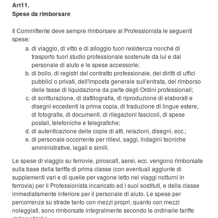
Art11.
Spese da rimborsare
Il Committente deve sempre rimborsare al Professionista le seguenti
spese:
di viaggio, di vitto e di alloggio fuori residenza nonché di
trasporto fuori studio professionale sostenute da lui e dal
personale di aiuto e le spese accessorie;
di bollo, di registri del contratto professionale, dei diritti di uffici
pubblici o privati, dell'imposta generale sull'entrata, del rimborso
delle tasse di liquidazione da parte degli Ordini professionali;
di scritturazione, di dattilografia, di riproduzione di elaborati e
disegni eccedenti la prima copia, di traduzione di lingue estere,
di fotografie, di documenti, di rilegazioni fascicoli, di spese
postali, telefoniche e telegrafiche;
di autenticazione delle copie di atti, relazioni, disegni, ecc.;
di personale occorrente per rilievi, saggi, indagini tecniche
amministrative, legali e simili.
Le spese di viaggio su ferrovie, piroscafi, aerei, ecc. vengono rimborsate
sulla base della tariffa di prima classe (con eventuali aggiunte di
supplementi vari e di quelle per vagone letto nei viaggi notturni in
ferrovia) per il Professionista incaricato ed i suoi sostituti, e della classe
immediatamente inferiore per il personale di aiuto. Le spese per
percorrenza su strade tanto con mezzi propri, quanto con mezzi
noleggiati, sono rimborsate integralmente secondo le ordinarie tariffe