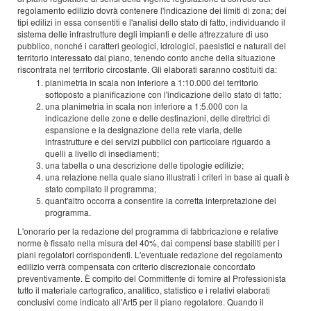
regolamento edilizio dovrà contenere l'indicazione dei limiti di zona; dei
tipi edilizi in essa consentiti e l'analisi dello stato di fatto, individuando il
sistema delle infrastrutture degli impianti e delle attrezzature di uso
pubblico, nonché i caratteri geologici, idrologici, paesistici e naturali del
territorio interessato dal piano, tenendo conto anche della situazione
riscontrata nel territorio circostante. Gli elaborati saranno costituiti da:
planimetria in scala non inferiore a 1:10.000 del territorio
sottoposto a pianificazione con l'indicazione dello stato di fatto;
una planimetria in scala non inferiore a 1:5.000 con la
indicazione delle zone e delle destinazioni, delle direttrici di
espansione e la designazione della rete viaria, delle
infrastrutture e dei servizi pubblici con particolare riguardo a
quelli a livello di insediamenti;
una tabella o una descrizione delle tipologie edilizie;
una relazione nella quale siano illustrati i criteri in base ai quali è
stato compilato il programma;
quant'altro occorra a consentire la corretta interpretazione del
programma.
L'onorario per la redazione del programma di fabbricazione e relative
norme è fissato nella misura del 40%, dai compensi base stabiliti per i
piani regolatori corrispondenti. L'eventuale redazione del regolamento
edilizio verrà compensata con criterio discrezionale concordato
preventivamente. È compito del Committente di fornire al Professionista
tutto il materiale cartografico, analitico, statistico e i relativi elaborati
conclusivi come indicato all'Art5 per il piano regolatore. Quando il