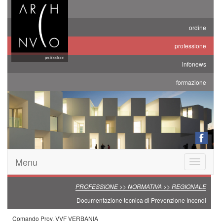
ordine
professione
professione
infonews
formazione
Menu
Toggle
navigatio
PROFESSIONE >> NORMATIVA >> REGIONALE
Documentazione tecnica di Prevenzione Incendi
Comando Prov. VVF VERBANIA