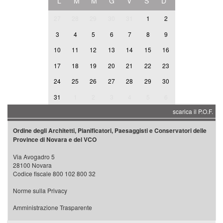
L
M
M
G
V
S
D
27
28
29
30
31
1
2
3
4
5
6
7
8
9
10
11
12
13
14
15
16
17
18
19
20
21
22
23
24
25
26
27
28
29
30
31
1
2
3
4
5
6
scarica il P.O.F.
Ordine degli Architetti, Pianificatori, Paesaggisti e Conservatori delle
Province di Novara e del VCO
Via Avogadro 5
28100 Novara
Codice fiscale 800 102 800 32
Norme sulla Privacy
Amministrazione Trasparente