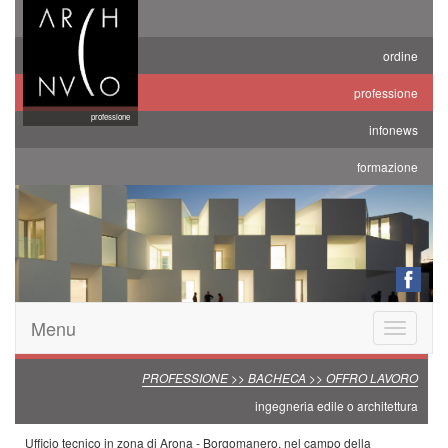
ordine
professione
professione
infonews
formazione
Menu
Toggle
navigatio
PROFESSIONE >> BACHECA >> OFFRO LAVORO
ingegneria edile o architettura
Ufficio tecnico in zona di Arona - Borgomanero, nel campo della