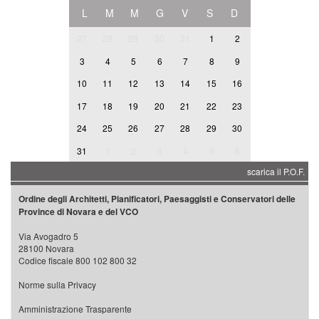
L
M
M
G
V
S
D
27
28
29
30
31
1
2
3
4
5
6
7
8
9
10
11
12
13
14
15
16
17
18
19
20
21
22
23
24
25
26
27
28
29
30
31
1
2
3
4
5
6
scarica il P.O.F.
Ordine degli Architetti, Pianificatori, Paesaggisti e Conservatori delle
Province di Novara e del VCO
Via Avogadro 5
28100 Novara
Codice fiscale 800 102 800 32
Norme sulla Privacy
Amministrazione Trasparente