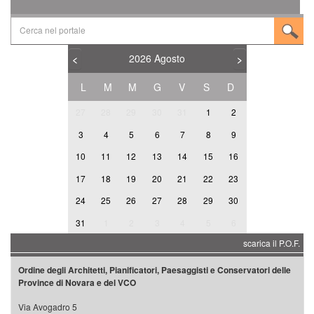
2026
Agosto
<
>
L
M
M
G
V
S
D
27
28
29
30
31
1
2
3
4
5
6
7
8
9
10
11
12
13
14
15
16
17
18
19
20
21
22
23
24
25
26
27
28
29
30
31
1
2
3
4
5
6
scarica il P.O.F.
Ordine degli Architetti, Pianificatori, Paesaggisti e Conservatori delle
Province di Novara e del VCO
Via Avogadro 5