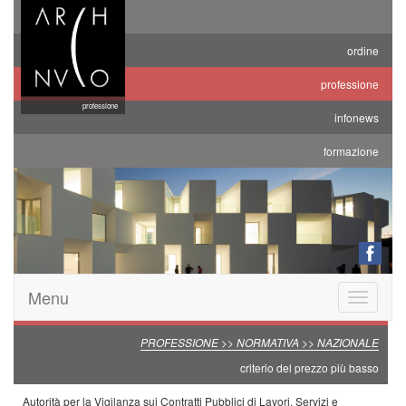
ordine
professione
professione
infonews
formazione
Menu
Toggle
navigatio
PROFESSIONE >> NORMATIVA >> NAZIONALE
criterio del prezzo più basso
Autorità per la Vigilanza sui Contratti Pubblici di Lavori, Servizi e