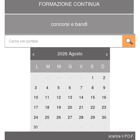
FORMAZIONE CONTINUA
concorsi e bandi
2026
Agosto
<
>
L
M
M
G
V
S
D
27
28
29
30
31
1
2
3
4
5
6
7
8
9
10
11
12
13
14
15
16
17
18
19
20
21
22
23
24
25
26
27
28
29
30
31
1
2
3
4
5
6
scarica il P.O.F.