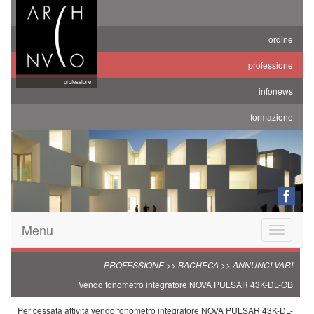
ordine
professione
professione
infonews
formazione
Menu
Toggle
navigatio
PROFESSIONE >> BACHECA >> ANNUNCI VARI
Vendo fonometro integratore NOVA PULSAR 43K-DL-OB
Per cessata attività vendo fonometro integratore NOVA PULSAR 43K-DL-