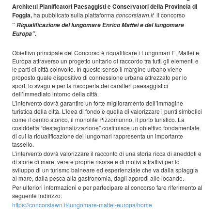
Architetti Pianificatori Paesaggisti e Conservatori della Provincia di
Foggia,
ha pubblicato sulla piattaforma
concorsiawn.it
il concorso
“
Riqualificazione del lungomare Enrico Mattei e del lungomare
Europa”.
Obiettivo principale del Concorso è riqualificare i Lungomari E. Mattei e
Europa attraverso un progetto unitario di raccordo tra tutti gli elementi e
le parti di città coinvolte. In questo senso il margine urbano viene
proposto quale dispositivo di connessione urbana attrezzato per lo
sport, lo svago e per la riscoperta dei caratteri paesaggistici
dell’immediato intorno della città.
L’intervento dovrà garantire un forte miglioramento dell’immagine
turistica della città. L’idea di fondo è quella di valorizzare i punti simbolici
come il centro storico, il monolite Pizzomunno, il porto turistico. La
cosiddetta “destagionalizzazione” costituisce un obiettivo fondamentale
di cui la riqualificazione dei lungomari rappresenta un importante
tassello.
L’intervento dovrà valorizzare il racconto di una storia ricca di aneddoti e
di storie di mare, vere e proprie risorse e di motivi attrattivi per lo
sviluppo di un turismo balneare ed esperienziale che va dalla spiaggia
al mare, dalla pesca alla gastronomia, dagli approdi alle locande.
Per ulteriori informazioni e per partecipare al concorso fare riferimento al
seguente indirizzo:
https://concorsiawn.it/lungomare-mattei-europa/home