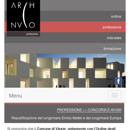
ordine
professione
professione
infonews
formazione
Menu
Toggle
navigatio
PROFESSIONE >> CONCORSI E AVVISI
Riqualificazione del lungomare Enrico Mattei e del lungomare Europa
Si comunica che il
Comune di Vieste unitamente con l’Ordine degli