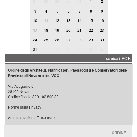
27
28
29
30
31
1
2
3
4
5
6
7
8
9
10
11
12
13
14
15
16
17
18
19
20
21
22
23
24
25
26
27
28
29
30
31
1
2
3
4
5
6
scarica il P.O.F.
Ordine degli Architetti, Pianificatori, Paesaggisti e Conservatori delle
Province di Novara e del VCO
Via Avogadro 5
28100 Novara
Codice fiscale 800 102 800 32
Norme sulla Privacy
Amministrazione Trasparente
ORDINE