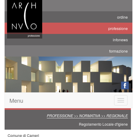
ordine
professione
professione
infonews
formazione
Menu
Toggle
navigatio
PROFESSIONE >> NORMATIVA >> REGIONALE
Regolamento Locale d'Igiene
Comune di Cameri