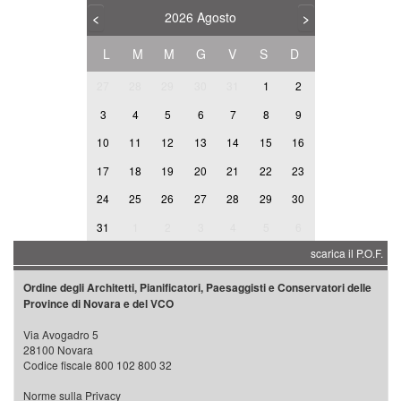
2026
Agosto
<
>
L
M
M
G
V
S
D
27
28
29
30
31
1
2
3
4
5
6
7
8
9
10
11
12
13
14
15
16
17
18
19
20
21
22
23
24
25
26
27
28
29
30
31
1
2
3
4
5
6
scarica il P.O.F.
Ordine degli Architetti, Pianificatori, Paesaggisti e Conservatori delle
Province di Novara e del VCO
Via Avogadro 5
28100 Novara
Codice fiscale 800 102 800 32
Norme sulla Privacy