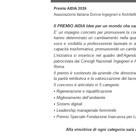
Premio AIDIA
2026
Associazione Italiana Donne Ingegneri e Architett
Il PREMIO AIDIA Idee per un mondo che ca
E’ un impegno concreto per promuovere la cono
hanno determinato un cambiamento nella qualit
voce e visibilità a professioniste laureate i
capacità trasformativa, promuovendo un cambi
L’iniziativa
si inserisce nel quadro dell’Agend
patrocinata dai Consigli Nazionali Ingegneri e A
Roma.
Il premio è sostenuto da aziende che dimostrano
la parità retributiva e la valorizzazione del lav
Il concorso è articolato in 5 categorie:
• Rigenerazione e riqualificazione
• Miglioramento dell’ambiente
• Sistemi digitali
• Leadership manageriale femminile
• Premio Speciale Fondazione Inarcassa per Li
Alla vincitrice di ogni categoria sar