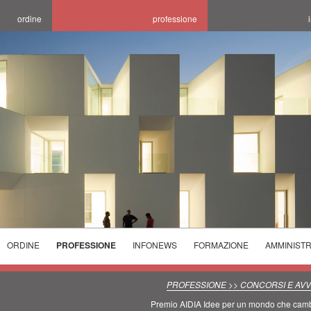
ordine
professione
ORDINE
PROFESSIONE
INFONEWS
FORMAZIONE
AMMINIST
ELEZIONI
ELENCHI
CORSI
ORDINE
SPECIALISTICI
PROGETTARE LA
INCONTRI
PROFESSIONE >> CONCORSI E AVVI
2025/2029
TECNICI
SALUBRITA' E
CONCORSI E
FORMATIVI
Premio AIDIA Idee per un mondo che cam
PREVENZIONE
L'OTTIMIZZAZIONE
SEDI ORARI