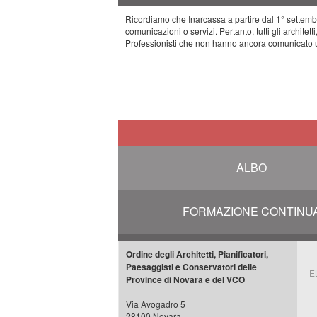
Ricordiamo che Inarcassa a partire dal 1° settembr
comunicazioni o servizi. Pertanto, tutti gli architett
Professionisti che non hanno ancora comunicato u
ALBO
FORMAZIONE CONTINU
Ordine degli Architetti, Pianificatori,
Paesaggisti e Conservatori delle
E
Province di Novara e del VCO
Via Avogadro 5
28100 Novara