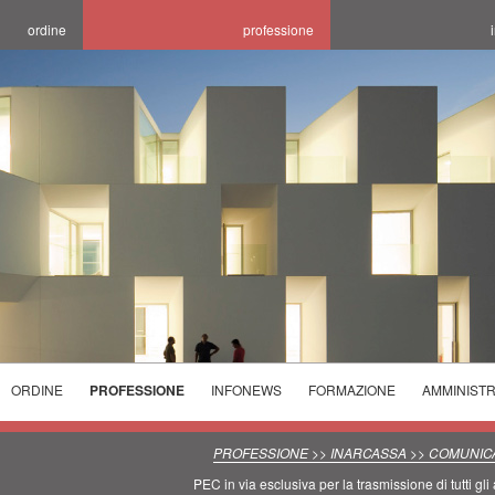
ordine
professione
ORDINE
PROFESSIONE
INFONEWS
FORMAZIONE
AMMINIST
ELEZIONI
ELENCHI
CORSI
ORDINE
SPECIALISTICI
PROGETTARE LA
INCONTRI
PROFESSIONE >> INARCASSA >> COMUNICA
2025/2029
TECNICI
SALUBRITA' E
CONCORSI E
FORMATIVI
PEC in via esclusiva per la trasmissione di tutti gli a
PREVENZIONE
L'OTTIMIZZAZIONE
SEDI ORARI
AVVISI