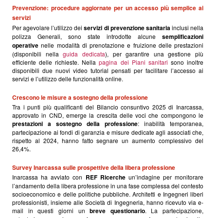
Prevenzione: procedure aggiornate per un accesso più semplice ai
servizi
Per agevolare l’utilizzo dei
servizi di prevenzione sanitaria
inclusi nella
polizza Generali, sono state introdotte alcune
semplificazioni
operative
nelle modalità di prenotazione e fruizione delle prestazioni
(disponibili nella
guida dedicata
), per garantire una gestione più
efficiente delle richieste. Nella
pagina dei Piani sanitari
sono inoltre
disponibili due nuovi video tutorial pensati per facilitare l’accesso ai
servizi e l’utilizzo delle funzionalità online.
Crescono le misure a sostegno della professione
Tra i punti più qualificanti del Bilancio consuntivo 2025 di Inarcassa,
approvato in CND, emerge la crescita delle voci che compongono le
prestazioni a sostegno della professione
: inabilità temporanea,
partecipazione ai fondi di garanzia e misure dedicate agli associati che,
rispetto al 2024, hanno fatto segnare un aumento complessivo del
26,4%.
Survey Inarcassa sulle prospettive della libera professione
Inarcassa ha avviato con
REF Ricerche
un’indagine per monitorare
l’andamento della libera professione in una fase complessa del contesto
socioeconomico e delle politiche pubbliche. Architetti e Ingegneri liberi
professionisti, insieme alle Società di Ingegneria, hanno ricevuto via e-
mail in questi giorni un
breve questionario
. La partecipazione,