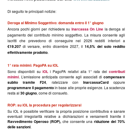
Di seguito le principali notizie:
Deroga al Minimo Soggettivo: domanda entro il 1° giugno
Ancora pochi giorni per richiedere su
Inarcassa On Line
la deroga al
pagamento del contributo minimo soggettivo. La misura consente agli
iscritti che prevedono di conseguire nel 2026 redditi inferiori a
€19.207
di versare, entro dicembre 2027, il
14,5% del solo reddito
effettivamente prodotto
.
1° rata minimi: PagoPA su iOL
Sono disponibili su
iOL
i PagoPA relativi alla 1° rata dei
contributi
minimi
. L’emissione anticipata consente agli associati di
compensare
subito tramite F24
, rateizzare con
InarcassaCard
oppure
programmare il pagamento
in base alle proprie esigenze. La scadenza
resta al
30 giugno
, come di consueto.
ROP: su iOL la procedura per regolarizzarsi
Su iOL è possibile verificare la propria posizione contributiva e sanare
eventuali irregolarità relative a dichiarazioni e versamenti tramite il
Ravvedimento Operoso (ROP),
che consente una
riduzione del 70%
delle sanzioni
.