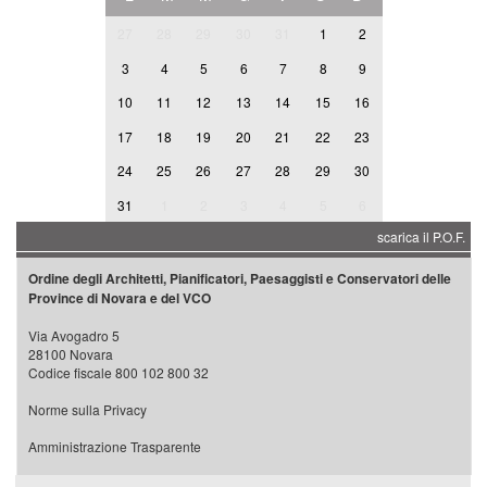
27
28
29
30
31
1
2
3
4
5
6
7
8
9
10
11
12
13
14
15
16
17
18
19
20
21
22
23
24
25
26
27
28
29
30
31
1
2
3
4
5
6
scarica il P.O.F.
Ordine degli Architetti, Pianificatori, Paesaggisti e Conservatori delle
Province di Novara e del VCO
Via Avogadro 5
28100 Novara
Codice fiscale 800 102 800 32
Norme sulla Privacy
Amministrazione Trasparente