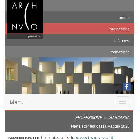
ordine
professione
professione
infonews
formazione
Menu
Toggle
navigatio
PROFESSIONE >> INARCASSA
Newsletter Inarcassa Maggio 2026
Inarcassa news
pubblicate sul sito
www.inarcassa.it