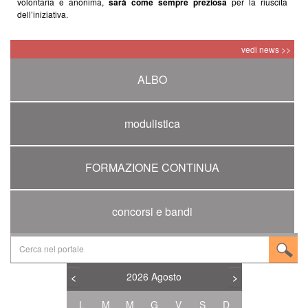
volontaria e anonima,
sarà come sempre preziosa
per la riuscita
dell’iniziativa.
vedi news >>
ALBO
modulistica
FORMAZIONE CONTINUA
concorsi e bandi
2026
Agosto
<
>
L
M
M
G
V
S
D