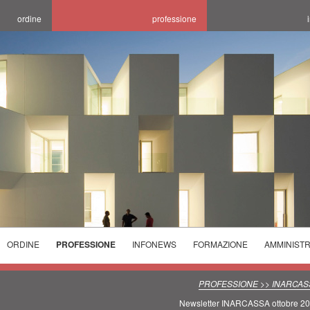
ordine
professione
ORDINE
PROFESSIONE
INFONEWS
FORMAZIONE
AMMINIST
ELEZIONI
ELENCHI
CORSI
ORDINE
SPECIALISTICI
PROGETTARE LA
INCONTRI
PROFESSIONE >> INARCAS
2025/2029
TECNICI
SALUBRITA' E
CONCORSI E
FORMATIVI
Newsletter INARCASSA ottobre 2
PREVENZIONE
L'OTTIMIZZAZIONE
SEDI ORARI
AVVISI