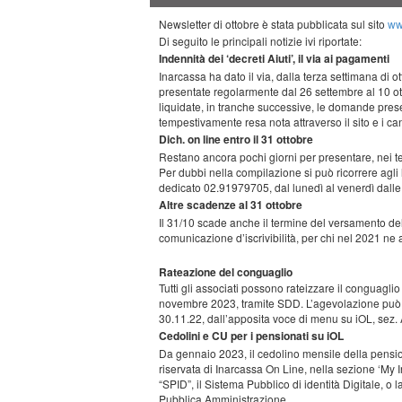
Newsletter di ottobre è stata pubblicata sul sito
ww
Di seguito le principali notizie ivi riportate:
Indennità dei ‘decreti Aiuti’, il via ai pagamenti
Inarcassa ha dato il via, dalla terza settimana di ott
presentate regolarmente dal 26 settembre al 10 ott
liquidate, in tranche successive, le domande pre
tempestivamente resa nota attraverso il sito e i cana
Dich. on line entro il 31 ottobre
Restano ancora pochi giorni per presentare, nei te
Per dubbi nella compilazione si può ricorrere agli 
dedicato 02.91979705, dal lunedì al venerdì dalle 
Altre scadenze al 31 ottobre
Il 31/10 scade anche il termine del versamento dell
comunicazione d’iscrivibilità, per chi nel 2021 ne a
Rateazione del conguaglio
Tutti gli associati possono rateizzare il conguaglio
novembre 2023, tramite SDD. L’agevolazione può e
30.11.22, dall’apposita voce di menu su iOL, sez
Cedolini e CU per i pensionati su iOL
Da gennaio 2023, il cedolino mensile della pensio
riservata di Inarcassa On Line, nella sezione ‘My 
“SPID”, il Sistema Pubblico di identità Digitale, o la
Pubblica Amministrazione.