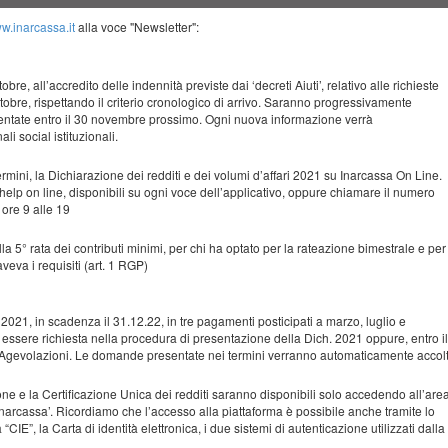
CONFERENZA
FORMAZIONE
INCENDI
DELL'ACQUA
CONTATTI
VERCELLI-
E MOSTRA
w.inarcassa.it
alla voce "Newsletter":
BANDI - ONSAI
PROFESSIONALE
TECNICI
BANDO DI
CICLO DI INCONTRI:
ANGELO
CONSIGLIO
CONTINUA
ATTO D'INTESA
NORMATIVA
CERTIFICAZIONE
SELEZIONE
BIODIVERSITÀ IN
MICHELI
CONSIGLIERI
ORDINE/CNAPPC-
ESONERI
QUOTE
TIROCINIO
obre, all’accredito delle indennità previste dai ‘decreti Aiuti’, relativo alle richieste
ENERGETICA
PUBBLICA PER
EUROPEA
CIRCOLO-3°
BACHECA
CONCORSO DI
ISCRIZIONE
PROFESSIONALE-
obre, rispettando il criterio cronologico di arrivo. Saranno progressivamente
ATTI DEL
ESAMI PER LA
PREVENZIONE E
PROGETTAZIONE
NAZIONALE
OFFRO
PIANIFICATORE IL
sentate entro il 30 novembre prossimo. Ogni nuova informazione verrà
INARCASSA
POLITECNICO DI
CONSIGLIO
COPERTURA A
COMMISSIONI
PROTEZIONE
IN DUE GRADI
LAVORO
FUTURO ECONOMICO
li social istituzionali.
NOVITÀ
MILANO
TEMPO PIENO
REGIONALE
DELEGATI
ASSEMBLEA
PARERI
DELIBERE
FORMAZIONE
DEL PROFESSIONIST
CONSIGLIO
SPLIT
COORDINAMENTO
ED
BANDI CONCORSI
CERCO
DOCUMENTI PER
BILANCIO
CONSULTAZIONE
ON STAGE-
rmini, la Dichiarazione dei redditi e dei volumi d’affari 2021 su Inarcassa On Line.
DEL
COMUNALE
CONSIGLIO
TECNICO
DISCIPLINA
CODICE
PAYMENT
CTU
SICUREZZA,
INDETERMINATO
LAVORO
ATTIVAZIONE
CONSUNTIVO
STADI SUPERATI
TIROCINIO
help on line, disponibili su ogni voce dell’applicativo, oppure chiamare il numero
CONSIGLIO E
BANDI SAI
DEONTOLOGICO
COMUNE NOVARA:
PROGETTAZIONE
DIRETTIVO
CONSULENTI
GESTIONE DELLE
TIROCINIO
ore 9 alle 19
DOCUMENTI
2024
TRIBUNALE DI
PLANIMETRIE
PROFESSIONALE
VERBALI
CULTURA ED
ANNUNCI
REGOLAMENTO
ED ESECUZIONE
TECNICO
INFILTRAZIONI SU
E
NOVARA
CIRCOLARE SUL
POLITECNICO DI
ASSEMBLEE
EVENTI
VARI
DOCUMENTI PER
PREZZARIO
APPLICAZIONE
LAVORI
TERRAZZE E BALCON
a 5° rata dei contributi minimi, per chi ha optato per la rateazione bimestrale e per
MODULISTICA
NUOVO LIMITE
TORINO
ISCRITTI
GESTIONE
TRIBUNALE DI
REGIONE
CONTRIBUTI
veva i requisiti (art. 1 RGP)
COMPENSI
ALL'UTILIZZO DEL
CONSULENTI
CHATGPT IN PRATICA
TIROCINIO
SERVIZI E
VERBANIA
PIEMONTE
COSTRUZIONE
MODALITÀ DI
PATROCINIO
LAVORI
CONTANTE DAL
SICUREZZA
TECNICI
PROFESSIONALE
CONVENZIONI
RICHIESTA
E LOGO
SMART BUILDING E
PROCESSO
PUBBLICI:
ACCORDO TRA
NUOVO
01.01.2022
TRIBUNALE
ACCREDITAMENTO
 2021, in scadenza il 31.12.22, in tre pagamenti posticipati a marzo, luglio e
GOVERNO
TESSERINO E
RETI INTEGRATE PER
CIVILE
BANDI E
REGIONE
REGOLAMENTO
ssere richiesta nella procedura di presentazione della Dich. 2021 oppure, entro il
IRPEF E
EVENTI FORMATIVI
DEL
TIMBRO
COLLAUDATORI
L'INDIPENDENZA
TELEMATICO
CONTRATTI
PIEMONTE E
EDILIZIO COMUNE DI
. Agevolazioni. Le domande presentate nei termini verranno automaticamente accolt
ASSEGNO UNICO
TERRITORIO
OPERE C.A.
ENERGETICA
ISPETTORATO
NOVARA
@PEC
2010
RICHIESTA
2022 CIRCOLARE
DOCUMENTAZIONE
DEL LAVORO
ne e la Certificazione Unica dei redditi saranno disponibili solo accedendo all’are
AMBIENTE E
DOCENTI
CHATGPT LIVELLO
RIEPILOGO
RILASCIO
LETTERA
COMANDO PROV.
COMMERCIALISTA
CONSULENZE
CONVEGNO PIANO
PER LA
Inarcassa’. Ricordiamo che l’accesso alla piattaforma è possibile anche tramite lo
PAESAGGIO
UNIVERSITARI A
AVANZATO - REPLICA
ATTIVITÀ
PARERE DI
DELL’ORDINE
VVF NOVARA
DELL'ORDINE
GRATUITE
 “CIE”, la Carta di identità elettronica, i due sistemi di autenticazione utilizzati dalla
PAESAGGISTICO
TRASMISSIONE
TEMPO PIENO
DELLA
CONGRUITÀ SU
AGLI ISCRITTI
CHIARIMENTI
CHATGPT IN PRATICA