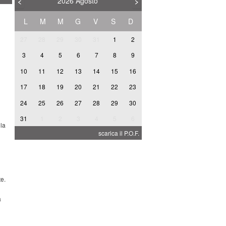
2026
Agosto
<
>
L
M
M
G
V
S
D
27
28
29
30
31
1
2
3
4
5
6
7
8
9
10
11
12
13
14
15
16
A
17
18
19
20
21
22
23
24
25
26
27
28
29
30
31
1
2
3
4
5
6
I
 la
scarica il P.O.F.
e.
a