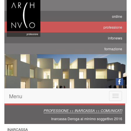
ordine
professione
professione
infonews
formazione
Menu
Toggle
navigatio
PROFESSIONE >> INARCASSA >> COMUNICATI
Inarcassa Deroga al minimo soggettivo 2016
INARCASSA