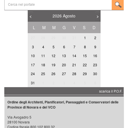
2026
Agosto
<
>
L
M
M
G
V
S
D
27
28
29
30
31
1
2
3
4
5
6
7
8
9
10
11
12
13
14
15
16
17
18
19
20
21
22
23
24
25
26
27
28
29
30
31
1
2
3
4
5
6
scarica il P.O.F.
Ordine degli Architetti, Pianificatori, Paesaggisti e Conservatori delle
Province di Novara e del VCO
Via Avogadro 5
28100 Novara
Codice fiscale 800 102 800 32