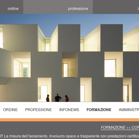
ordine
professione
ORDINE
PROFESSIONE
INFONEWS
FORMAZIONE
AMMINIST
ELEZIONI
ELENCHI
CORSI
ORDINE
SPECIALISTICI
PROGETTARE LA
INCONTRI
FORMAZIONE >> COR
2025/2029
TECNICI
SALUBRITA' E
CONCORSI E
FORMATIVI
T La misura dell’isolamento. Involucro opaco e trasparente con prestazioni certific
PREVENZIONE
L'OTTIMIZZAZIONE
SEDI ORARI
AVVISI