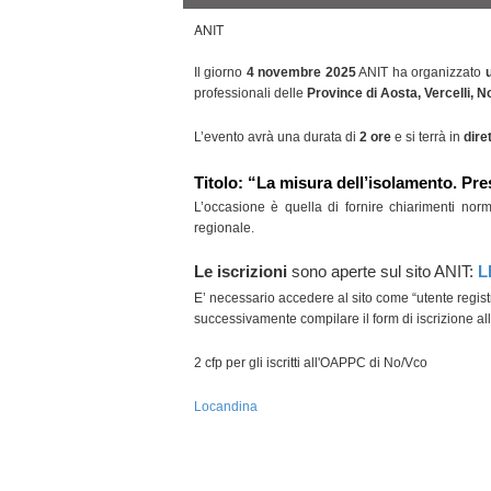
ANIT
Il giorno
4 novembre 2025
ANIT
ha organizzato
professionali delle
Province di Aosta, Vercelli, 
L’evento avrà una durata di
2 ore
e si terrà in
dire
Titolo: “La misura dell’isolamento. Pres
L’occasione è quella di fornire chiarimenti norm
regionale.
Le iscrizioni
sono aperte sul sito ANIT:
L
E’ necessario accedere al sito come “utente regist
successivamente compilare il form di iscrizione al
2 cfp per gli iscritti all'OAPPC di No/Vco
Locandina