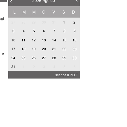
2026
Agosto
<
>
L
M
M
G
V
S
D
egi
27
28
29
30
31
1
2
3
4
5
6
7
8
9
10
11
12
13
14
15
16
A
17
18
19
20
21
22
23
e e
24
25
26
27
28
29
30
31
1
2
3
4
5
6
I
scarica il P.O.F.