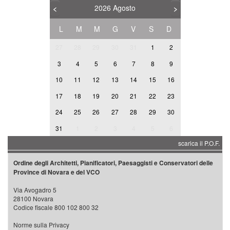
2026
Agosto
<
>
L
M
M
G
V
S
D
27
28
29
30
31
1
2
3
4
5
6
7
8
9
10
11
12
13
14
15
16
17
18
19
20
21
22
23
24
25
26
27
28
29
30
31
1
2
3
4
5
6
scarica il P.O.F.
Ordine degli Architetti, Pianificatori, Paesaggisti e Conservatori delle
Province di Novara e del VCO
Via Avogadro 5
28100 Novara
Codice fiscale 800 102 800 32
Norme sulla Privacy