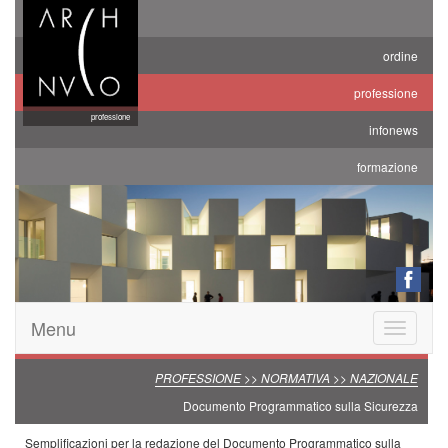
ordine
professione
professione
infonews
formazione
Menu
Toggle
navigatio
PROFESSIONE >> NORMATIVA >> NAZIONALE
Documento Programmatico sulla Sicurezza
Semplificazioni per la redazione del Documento Programmatico sulla