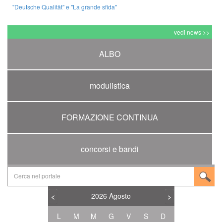
"Deutsche Qualität" e "La grande sfida"
vedi news >>
ALBO
modulistica
FORMAZIONE CONTINUA
concorsi e bandi
2026
Agosto
<
>
L
M
M
G
V
S
D