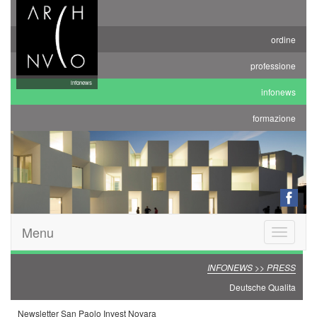
ordine
professione
infonews
infonews
formazione
Menu
Toggle
navigatio
INFONEWS >> PRESS
Deutsche Qualita
Newsletter San Paolo Invest Novara