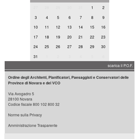
27
28
29
30
31
1
2
3
4
5
6
7
8
9
10
11
12
13
14
15
16
17
18
19
20
21
22
23
24
25
26
27
28
29
30
31
1
2
3
4
5
6
scarica il P.O.F.
Ordine degli Architetti, Pianificatori, Paesaggisti e Conservatori delle
Province di Novara e del VCO
Via Avogadro 5
28100 Novara
Codice fiscale 800 102 800 32
Norme sulla Privacy
Amministrazione Trasparente