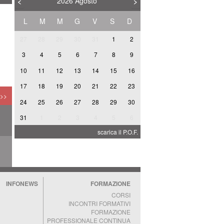
2026
Agosto
<
>
L
M
M
G
V
S
D
27
28
29
30
31
1
2
3
4
5
6
7
8
9
10
11
12
13
14
15
16
A
17
18
19
20
21
22
23
 >>
24
25
26
27
28
29
30
31
1
2
3
4
5
6
I
scarica il P.O.F.
INFONEWS
FORMAZIONE
CORSI
INCONTRI FORMATIVI
FORMAZIONE
PROFESSIONALE CONTINUA