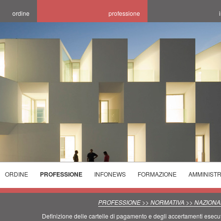
ordine
professione
ORDINE
PROFESSIONE
INFONEWS
FORMAZIONE
AMMINIST
ELEZIONI
ELENCHI
CORSI
ORDINE
SPECIALISTICI
PROGETTARE LA
INCONTRI
PROFESSIONE >> NORMATIVA >> NAZIONA
2025/2029
TECNICI
SALUBRITA' E
CONCORSI E
FORMATIVI
Definizione delle cartelle di pagamento e degli accertamenti esecut
PREVENZIONE
L'OTTIMIZZAZIONE
SEDI ORARI
AVVISI