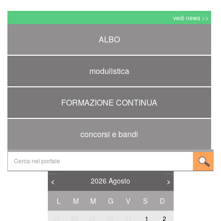
vedi news >>
ALBO
modulistica
FORMAZIONE CONTINUA
concorsi e bandi
2026
Agosto
<
>
L
M
M
G
V
S
D
27
28
29
30
31
1
2