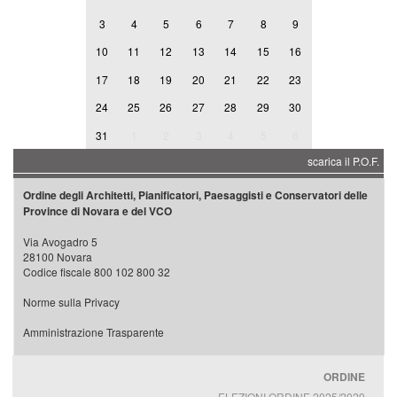
3
4
5
6
7
8
9
10
11
12
13
14
15
16
17
18
19
20
21
22
23
24
25
26
27
28
29
30
31
1
2
3
4
5
6
scarica il P.O.F.
Ordine degli Architetti, Pianificatori, Paesaggisti e Conservatori delle
Province di Novara e del VCO
Via Avogadro 5
28100 Novara
Codice fiscale 800 102 800 32
Norme sulla Privacy
Amministrazione Trasparente
ORDINE
ELEZIONI ORDINE 2025/2029