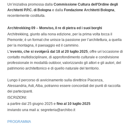
Un’iniziativa promossa dalla
Commissione Cultura dell’Ordine degli
Architetti P.P.C. di Bologna
e dalla
Fondazione Architetti Bologna
,
recentemente costituita.
Architrekking 09 – Monviso, il re di pietra ed i suoi borghi
Architrekking, giunto alla nona edizione, per la prima volta tocca il
Piemonte; è un format che unisce la passione per l’architettura, a quella
per la montagna, il paesaggio ed il cammino.
L
’evento, che si svolgerà dal 18 al 20 luglio 2025
, offre un’occasione di
contatto multidisciplinare, di approfondimento culturale e condivisione
professionale in modalità outdoor, valorizzando gli attori e gli autori, del
patrimonio architettonico e di quello naturale del territorio.
Lungo il percorso di avvicinamento sulla direttrice Piacenza,
Alessandria, Asti, Alba, potranno essere concordati dei punti di raccolta
dei partecipanti.
ISCRIZIONI:
a partire dal 25 giugno 2025 e
fino al 10 luglio 2025
inviando una mail a: segreteria@archibo.it
PROGRAMMA