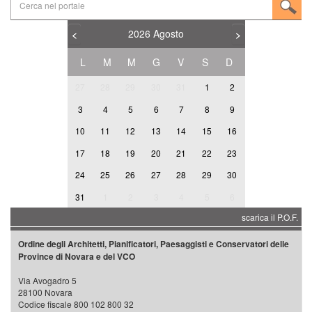
2026
Agosto
<
>
L
M
M
G
V
S
D
27
28
29
30
31
1
2
3
4
5
6
7
8
9
10
11
12
13
14
15
16
17
18
19
20
21
22
23
24
25
26
27
28
29
30
31
1
2
3
4
5
6
scarica il P.O.F.
Ordine degli Architetti, Pianificatori, Paesaggisti e Conservatori delle
Province di Novara e del VCO
Via Avogadro 5
28100 Novara
Codice fiscale 800 102 800 32