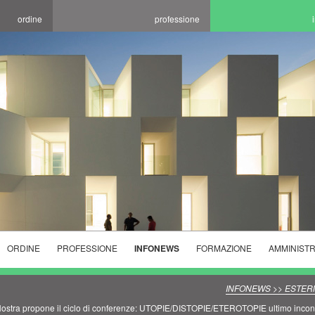
ordine
professione
ORDINE
PROFESSIONE
INFONEWS
FORMAZIONE
AMMINIST
ELEZIONI
ELENCHI
CORSI
ORDINE
SPECIALISTICI
PROGETTARE LA
INCONTRI
INFONEWS >> ESTER
2025/2029
TECNICI
SALUBRITA' E
CONCORSI E
FORMATIVI
 Nostra propone il ciclo di conferenze: UTOPIE/DISTOPIE/ETEROTOPIE ultimo incon
PREVENZIONE
L'OTTIMIZZAZIONE
SEDI ORARI
AVVISI