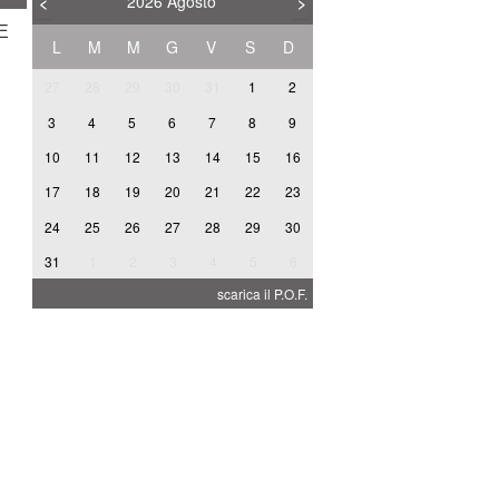
2026
Agosto
<
>
IE
L
M
M
G
V
S
D
27
28
29
30
31
1
2
3
4
5
6
7
8
9
10
11
12
13
14
15
16
A
17
18
19
20
21
22
23
24
25
26
27
28
29
30
31
1
2
3
4
5
6
I
scarica il P.O.F.